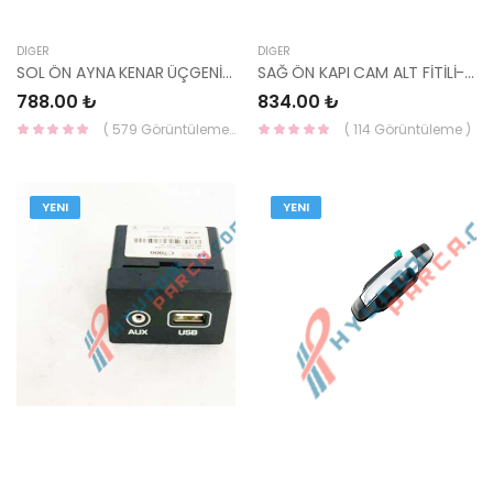
DIĞER
DIĞER
SOL ÖN AYNA KENAR ÜÇGENİ DIŞ NİKELAJLI 86180-A5100 İ30 2012-2016-HMC
SAĞ ÖN KAPI CAM ALT FİTİLİ-HMC
788.00 ₺
834.00 ₺
( 579 Görüntüleme )
( 114 Görüntüleme )
YENI
YENI