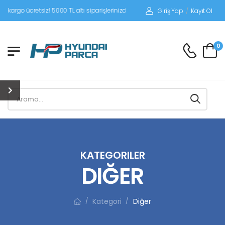
iz! 5000 TL altı siparişlerinizde siparişleriniz alıcı ödemeli gönderilir.
Giriş Yap
/
Kayıt Ol
0
KATEGORILER
DIĞER
Kategori
Diğer
/
/