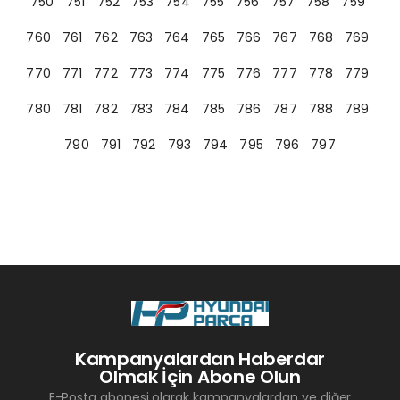
750
751
752
753
754
755
756
757
758
759
760
761
762
763
764
765
766
767
768
769
770
771
772
773
774
775
776
777
778
779
780
781
782
783
784
785
786
787
788
789
790
791
792
793
794
795
796
797
Kampanyalardan Haberdar
Olmak İçin Abone Olun
E-Posta abonesi olarak kampanyalardan ve diğer