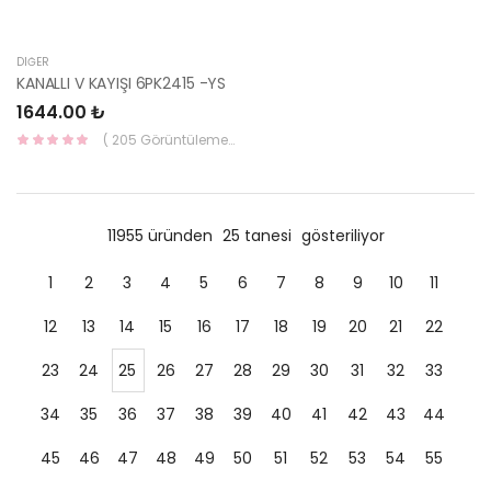
DIĞER
KANALLI V KAYIŞI 6PK2415 -YS
1644.00 ₺
( 205 Görüntüleme )
11955 üründen
25 tanesi
gösteriliyor
1
2
3
4
5
6
7
8
9
10
11
12
13
14
15
16
17
18
19
20
21
22
23
24
25
26
27
28
29
30
31
32
33
34
35
36
37
38
39
40
41
42
43
44
45
46
47
48
49
50
51
52
53
54
55