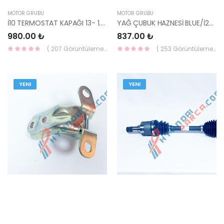
MOTOR GRUBU
MOTOR GRUBU
İ10 TERMOSTAT KAPAĞI 13- 1.0cc 25631-04050-HMC
YAĞ ÇUBUK HAZNESİ BLUE/İ20/ATOS 26612-03912-HMC
980.00 ₺
837.00 ₺
( 207 Görüntüleme )
( 253 Görüntüleme )
YENI
YENI