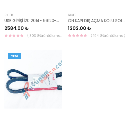
DIĞER
DIĞER
USB GİRİŞİ İ20 2014- 96120-C7500-HMC
ÖN KAPI DIŞ AÇMA KOLU SOL SORENTO 03-09 KROM 82650-3E051-KORE
2584.00 ₺
1202.00 ₺
( 303 Görüntüleme )
( 194 Görüntüleme )
YENI