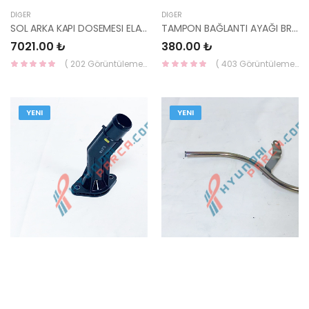
DIĞER
DIĞER
SOL ARKA KAPI DOSEMESI ELANTRA 04- 83301-2D030BY-HMC
TAMPON BAĞLANTI AYAĞI BRAKETİ ÖN SOL GETZ 2006- 86591-1C300-HMC
7021.00 ₺
380.00 ₺
( 202 Görüntüleme )
( 403 Görüntüleme )
YENI
YENI