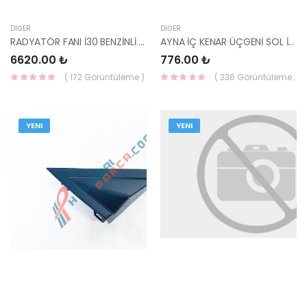
DIĞER
DIĞER
RADYATÖR FANI İ30 BENZİNLİ 07-11 / 25380-2H050-YS
AYNA İÇ KENAR ÜÇGENİ SOL İÇ ELEK. GETZ 87650-1C000-HMC
6620.00 ₺
776.00 ₺
( 172 Görüntüleme )
( 336 Görüntüleme )
YENI
YENI