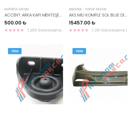
KAPORTA GRUBU
MEKANİK - YÜRÜR AKSAM
ACCENT ARKA KAPI MENTEŞESİ 00-06 ALT SOL 79350-25000-HMC
AKS MİLİ KOMPLE SOL BLUE DİZEL 15- (7 İLERİ) 49500-1R700-HMC
500.00 ₺
15457.00 ₺
( 255 Görüntüleme )
( 251 Görüntüleme )
YENI
YENI