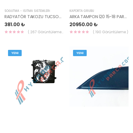
SOĞUTMA - ISITMA SİSTEMLERİ
KAPORTA GRUBU
RADYATÖR TAKOZU TUCSON 2015- 25333-D3000-HMC
ARKA TAMPON İ20 15-18 PARK SENSÖRLÜ 86610-C8010-HMC
381.00 ₺
20950.00 ₺
( 267 Görüntüleme )
( 190 Görüntüleme )
YENI
YENI