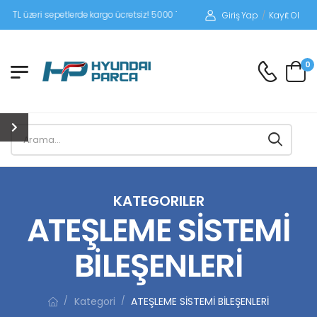
L üzeri sepetlerde kargo ücretsiz! 5000 TL altı siparişlerinizde siparişleriniz alı
Giriş Yap
/
Kayıt Ol
0
KATEGORILER
ATEŞLEME SİSTEMİ
BİLEŞENLERİ
Kategori
ATEŞLEME SİSTEMİ BİLEŞENLERİ
/
/