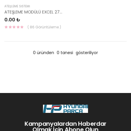
ATEŞLEME SİSTEMİ
ATEŞLEME MODÜLÜ EXCEL 27120-21020-HYUNDAI
0.00 ₺
( 86 Görüntüleme )
0 üründen
0 tanesi
gösteriliyor
Kampanyalardan Haberdar
Olmak İçin Abone Olun