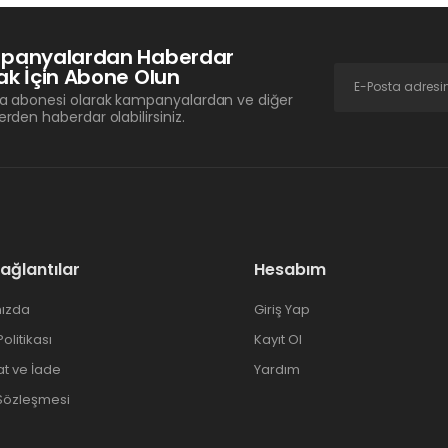
panyalardan Haberdar
k İçin Abone Olun
a abonesi olarak kampanyalardan ve diğer
erden haberdar olabilirsiniz.
Bağlantılar
Hesabım
ızda
Giriş Yap
 Politikası
Kayıt Ol
at ve İade
Yardım
 Sözleşmesi