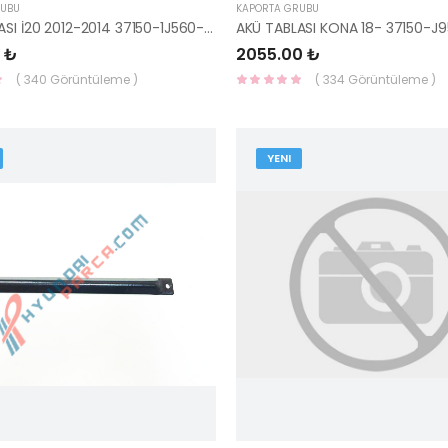
RUBU
KAPORTA GRUBU
AKÜ TABLASI İ20 2012-2014 37150-1J560-HMC
AKÜ TABLASI KONA 18- 37150-
 ₺
2055.00 ₺
( 340 Görüntüleme )
( 334 Görüntüleme )
YENI