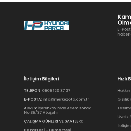
Kam
Olma
E-Post
haberl
İletişim Bilgileri
Hızlı 
TELEFON:
0505 120 37 37
Hakkım
E-POSTA:
info@merkezoto.com.tr
Gizlilik
ADRES:
İçerenköy mah Adem sokak
Teslim
No:35/37 Ataşehir
Üyelik
ÇALIŞMA GÜNLERI VE SAATLERI:
İletişim
Pazartesi - Cumartesi