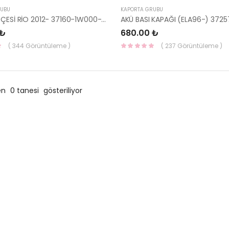
RUBU
KAPORTA GRUBU
AKÜ KELEPÇESİ RİO 2012- 37160-1W000-HMC
 ₺
680.00 ₺
( 344 Görüntüleme )
( 237 Görüntüleme )
en
0 tanesi
gösteriliyor