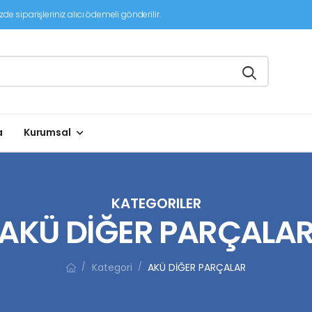
de siparişleriniz alıcı ödemeli gönderilir.
a
Kurumsal
KATEGORILER
AKÜ DİĞER PARÇALA
Kategori
AKÜ DİĞER PARÇALAR
/
/