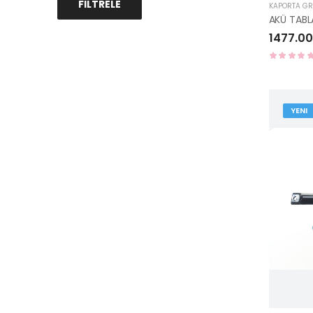
FILTRELE
KAPORTA G
1477.00
YENI