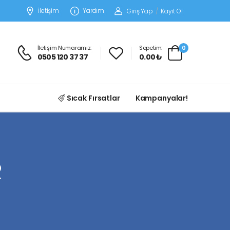
İletişim
Yardım
Giriş Yap
/
Kayıt Ol
İletişim Numaramız:
Sepetim:
0
0505 120 37 37
0.00 ₺
Sıcak Fırsatlar
Kampanyalar!
R