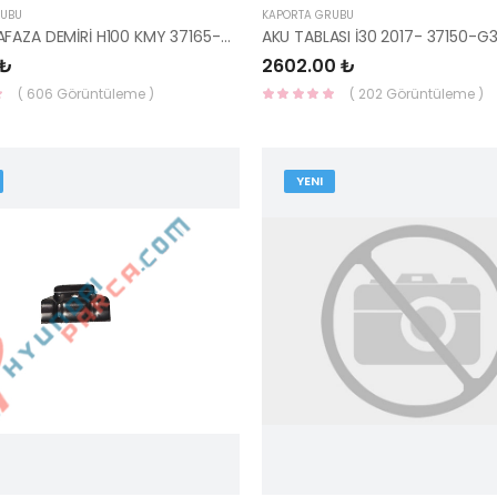
RUBU
KAPORTA GRUBU
AKÜ MUHAFAZA DEMİRİ H100 KMY 37165-4F100-HMC
AKU TABLASI İ30 2017- 37150-
 ₺
2602.00 ₺
( 606 Görüntüleme )
( 202 Görüntüleme )
YENI