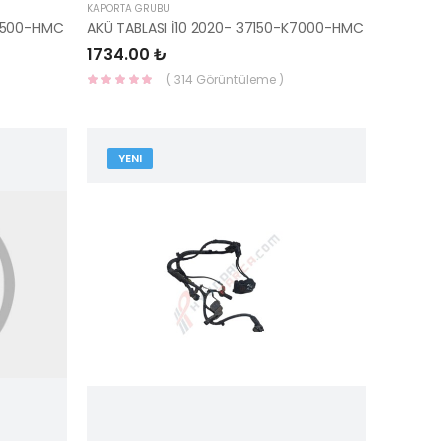
KAPORTA GRUBU
J9500-HMC
AKÜ TABLASI İ10 2020- 37150-K7000-HMC
1734.00 ₺
( 314 Görüntüleme )
YENI