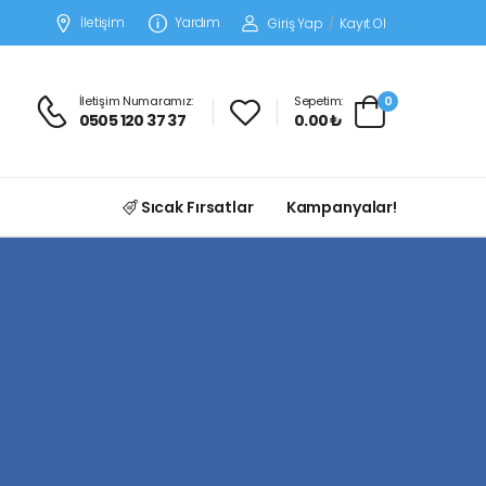
İletişim
Yardım
Giriş Yap
/
Kayıt Ol
İletişim Numaramız:
Sepetim:
0
0505 120 37 37
0.00 ₺
Sıcak Fırsatlar
Kampanyalar!