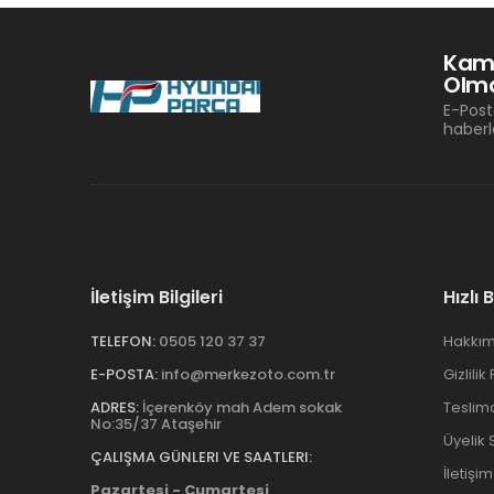
Kam
Olma
E-Post
haberl
İletişim Bilgileri
Hızlı 
TELEFON:
0505 120 37 37
Hakkım
E-POSTA:
info@merkezoto.com.tr
Gizlilik
ADRES:
İçerenköy mah Adem sokak
Teslim
No:35/37 Ataşehir
Üyelik
ÇALIŞMA GÜNLERI VE SAATLERI:
İletişim
Pazartesi - Cumartesi