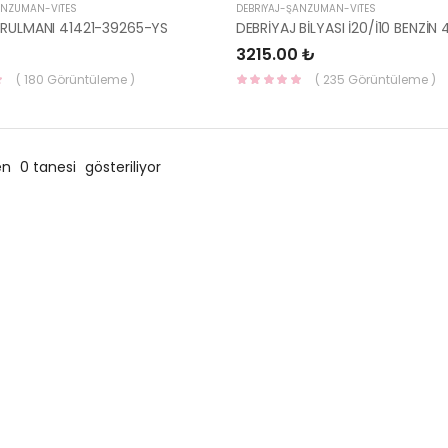
ANZUMAN-VİTES
DEBRİYAJ-ŞANZUMAN-VİTES
 RULMANI 41421-39265-YS
3215.00 ₺
( 180 Görüntüleme )
( 235 Görüntüleme )
en
0 tanesi
gösteriliyor