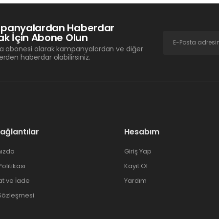
panyalardan Haberdar
k İçin Abone Olun
a abonesi olarak kampanyalardan ve diğer
erden haberdar olabilirsiniz.
Bağlantılar
Hesabım
ızda
Giriş Yap
 Politikası
Kayıt Ol
at ve İade
Yardım
 Sözleşmesi