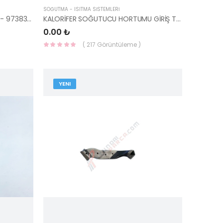
SOĞUTMA - ISITMA SİSTEMLERİ
SOL HAVA ÇIKIŞ NOZÜLÜ İ20 2015- 97383-C8000TRY-HMC
KALORİFER SOĞUTUCU HORTUMU GİRİŞ TUCSON 97311-2E200-HMC
0.00 ₺
( 217 Görüntüleme )
YENI