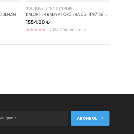
SOĞUTMA - ISITMA SİSTEMLERİ
KALORİFER SU GİRİŞ HORTUMU İ20 BENZİN 2007-2014 97311-1J001-YS
KALORİFER RADYATÖRÜ ERA 06-11 97138-1E000-YS
1554.00 ₺
( 334 Görüntüleme )
ABONE OL