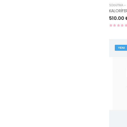
SOĞUTMA - I
510.00 
YENI