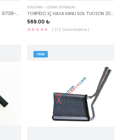
SOĞUTMA - ISITMA SİSTEMLERİ
KALORİFER RADYATÖRÜ İ30 07=> 97138-2L000-YS
TORPİDO İÇ HAVA KANLI SOL TUCSON 2017 97380-D7000 HMC
569.00 ₺
( 272 Görüntüleme )
YENI