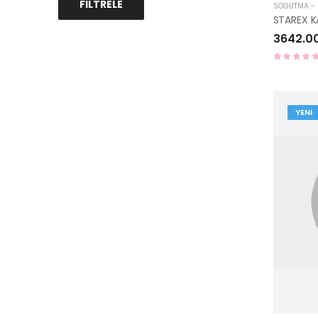
FILTRELE
SOĞUTMA - I
3642.0
YENI