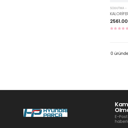
SOĞUTMA - I
2561.00
0 üründ
Kam
Olma
E-Post
haberl