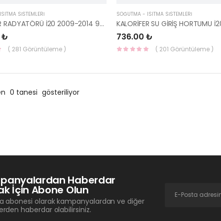
SITMA SİSTEMLERİ
SOĞUTMA - ISITMA SİSTEMLERİ
KALORİFER RADYATÖRÜ İ20 2009-2014 97138-4P000-YS
 ₺
736.00 ₺
( 281 Görüntüleme )
( 201 Görüntüleme )
en
0 tanesi
gösteriliyor
panyalardan Haberdar
k İçin Abone Olun
a abonesi olarak kampanyalardan ve diğer
erden haberdar olabilirsiniz.