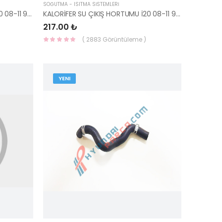
SOĞUTMA - ISITMA SİSTEMLERİ
KALORİFER SU GİRİŞ HORTUMU İ20 08-11 97311-1J100-YS
KALORİFER SU ÇIKIŞ HORTUMU İ20 08-11 97312-1J100-YS
217.00 ₺
( 2883 Görüntüleme )
YENI