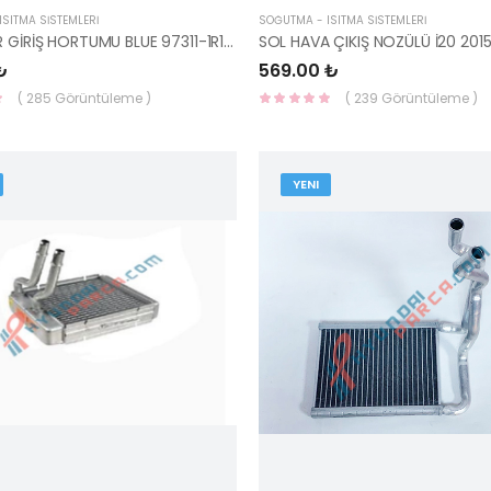
SITMA SİSTEMLERİ
SOĞUTMA - ISITMA SİSTEMLERİ
KALORİFER GİRİŞ HORTUMU BLUE 97311-1R100-HMC
₺
569.00 ₺
( 285 Görüntüleme )
( 239 Görüntüleme )
YENI