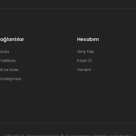
Bağlantılar
Hesabım
ızda
Giriş Yap
 Politikası
Kayıt Ol
at ve İade
Yardım
 Sözleşmesi