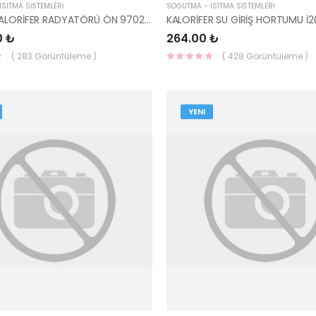
SITMA SİSTEMLERİ
SOĞUTMA - ISITMA SİSTEMLERİ
STAREX KALORİFER RADYATÖRÜ ÖN 97023-4A020-DOOWON / KALE
0 ₺
264.00 ₺
( 283 Görüntüleme )
( 428 Görüntüleme )
YENI