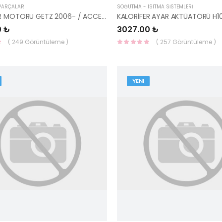
 PARÇALAR
SOĞUTMA - ISITMA SİSTEMLERİ
KALORİFER MOTORU GETZ 2006- / ACCENT 97112-1C000-KORE
0 ₺
3027.00 ₺
( 249 Görüntüleme )
( 257 Görüntüleme )
YENI