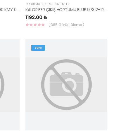
SOĞUTMA - ISITMA SİSTEMLERİ
KALORİFER AYAR AKTÜATÖRÜ H100 KMY 05- 97226-4F000-HMC
KALORİFER ÇIKIŞ HORTUMU BLUE 97312-1R000-HMC
1192.00 ₺
( 385 Görüntüleme )
YENI