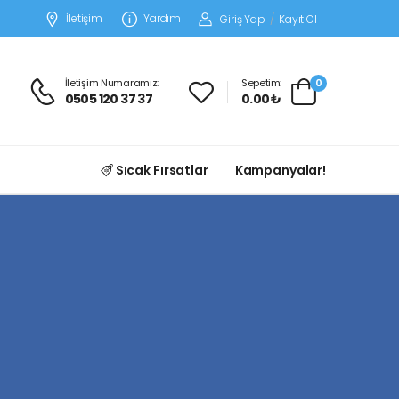
İletişim
Yardım
Giriş Yap
/
Kayıt Ol
İletişim Numaramız:
Sepetim:
0
0505 120 37 37
0.00 ₺
Sıcak Fırsatlar
Kampanyalar!