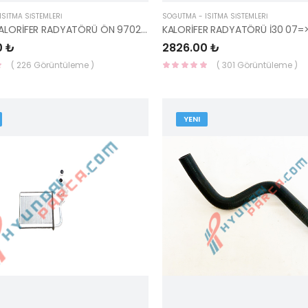
SITMA SİSTEMLERİ
SOĞUTMA - ISITMA SİSTEMLERİ
STAREX KALORİFER RADYATÖRÜ ÖN 97023-4A020-YS
0 ₺
2826.00 ₺
( 226 Görüntüleme )
( 301 Görüntüleme )
YENI