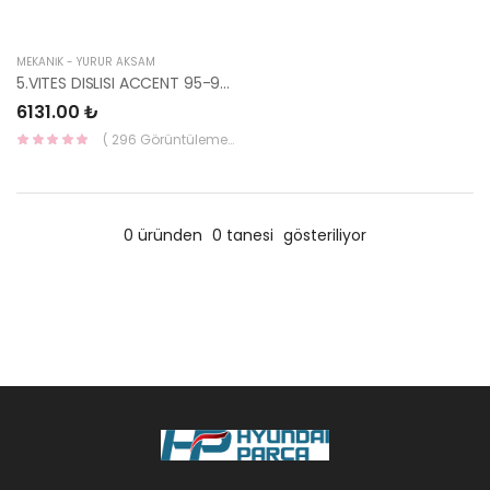
MEKANİK - YÜRÜR AKSAM
5.VITES DISLISI ACCENT 95-96 / SCOUPE 43240-22010-HMC
6131.00 ₺
( 296 Görüntüleme )
0 üründen
0 tanesi
gösteriliyor