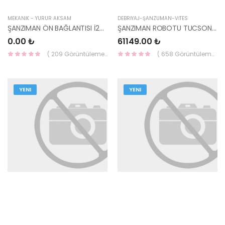
MEKANİK - YÜRÜR AKSAM
DEBRİYAJ-ŞANZUMAN-VİTES
ŞANZIMAN ÖN BAĞLANTISI İ20 45211-23201-HMC
ŞANZIMAN ROBOTU TUCSON 15-18 / KONA 18- / ELANTRA 16-18 / SPORTAGE 16-18 / DCT 7
0.00 ₺
61149.00 ₺
( 209 Görüntüleme )
( 658 Görüntüleme )
YENI
YENI