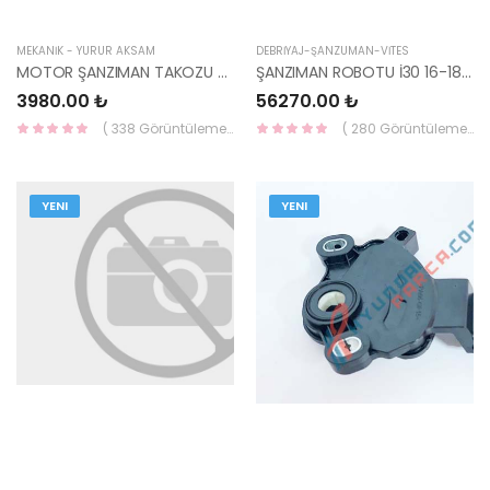
MEKANİK - YÜRÜR AKSAM
DEBRİYAJ-ŞANZUMAN-VİTES
MOTOR ŞANZIMAN TAKOZU KONA 21830-J9000-HMC
ŞANZIMAN ROBOTU İ30 16-18 / ELANTRA 16-18 / DCT 7 İLERİ 41470-2D210-HMC
3980.00 ₺
56270.00 ₺
( 338 Görüntüleme )
( 280 Görüntüleme )
YENI
YENI