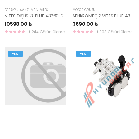
DEBRİYAJ-ŞANZUMAN-VİTES
MOTOR GRUBU
VİTES DİŞLİSİ 3. BLUE 43260-26210-HMC
SENKROMEÇ 3.VİTES BLUE 43394-26210-HMC
10598.00 ₺
3690.00 ₺
( 244 Görüntüleme )
( 308 Görüntüleme )
YENI
YENI