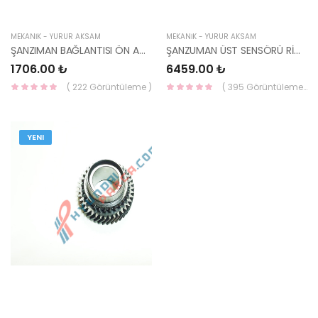
MEKANİK - YÜRÜR AKSAM
MEKANİK - YÜRÜR AKSAM
ŞANZIMAN BAĞLANTISI ÖN ACCENT 03- 43175-22650-HMC
ŞANZUMAN ÜST SENSÖRÜ RİO 42700-23010-HMC
1706.00 ₺
6459.00 ₺
( 222 Görüntüleme )
( 395 Görüntüleme )
YENI