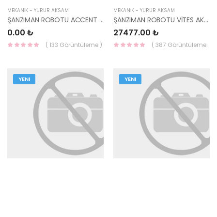
MEKANİK - YÜRÜR AKSAM
MEKANİK - YÜRÜR AKSAM
ŞANZIMAN ROBOTU ACCENT BLUE/İ30/CERATO/CEED 15- DCT 41470-2D300-HMC
ŞANZIMAN ROBOTU VİTES AKTUATOR CEED 43800-2D110-HMC
0.00 ₺
27477.00 ₺
( 133 Görüntüleme )
( 387 Görüntüleme )
YENI
YENI