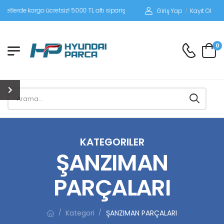
e kargo ücretsiz! 5000 TL altı siparişlerinizde siparişleriniz alıcı ödemeli gönderi
Giriş Yap
/
Kayıt Ol
0
KATEGORILER
ŞANZIMAN
PARÇALARI
Kategori
ŞANZIMAN PARÇALARI
/
/