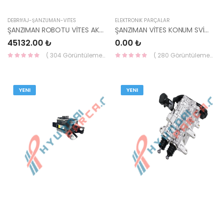
DEBRİYAJ-ŞANZUMAN-VİTES
ELEKTRONİK PARÇALAR
ŞANZIMAN ROBOTU VİTES AKTÜATÖRÜ BLUE 15- / İ30 15-16 43800-2D100 ( KUTUSUZ )-HMC
ŞANZIMAN VİTES KONUM SVİCİ 42700-02200-HMC
45132.00 ₺
0.00 ₺
( 304 Görüntüleme )
( 280 Görüntüleme )
YENI
YENI