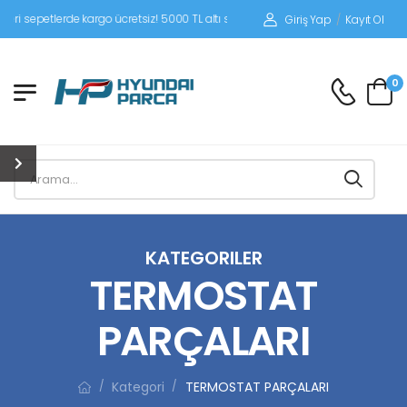
epetlerde kargo ücretsiz! 5000 TL altı siparişlerinizde siparişleriniz alıcı ödemeli
Giriş Yap
/
Kayıt Ol
0
KATEGORILER
TERMOSTAT
PARÇALARI
Kategori
TERMOSTAT PARÇALARI
/
/