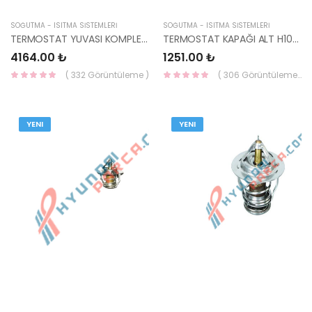
SOĞUTMA - ISITMA SİSTEMLERİ
SOĞUTMA - ISITMA SİSTEMLERİ
TERMOSTAT YUVASI KOMPLE İ30/İX35/ELANTRA/TUCSON/SPORTAGE/CEED 25600-2B600-HMC
TERMOSTAT KAPAĞI ALT H100/PORTER/STAREX/BONGO 25127-42540-HMC
4164.00 ₺
1251.00 ₺
( 332 Görüntüleme )
( 306 Görüntüleme )
YENI
YENI