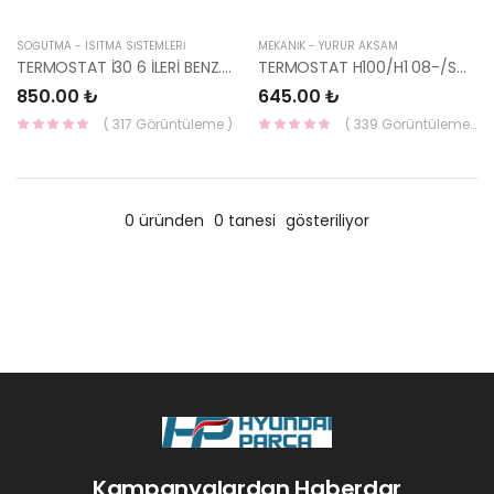
SOĞUTMA - ISITMA SİSTEMLERİ
MEKANİK - YÜRÜR AKSAM
TERMOSTAT İ30 6 İLERİ BENZ. 2016- 25500-03850-HMC
TERMOSTAT H100/H1 08-/SORENTO 25510-42010-KORE
850.00 ₺
645.00 ₺
( 317 Görüntüleme )
( 339 Görüntüleme )
0 üründen
0 tanesi
gösteriliyor
Kampanyalardan Haberdar