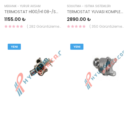
MEKANİK - YÜRÜR AKSAM
SOĞUTMA - ISITMA SİSTEMLERİ
TERMOSTAT H100/H1 08-/SORENTO 25510-42010-HMC
TERMOSTAT YUVASI KOMPLE ELANTRA/BLUE/İ20 DİZEL 16- 25610-2A770-HMC
1155.00 ₺
2890.00 ₺
( 282 Görüntüleme )
( 350 Görüntüleme )
YENI
YENI