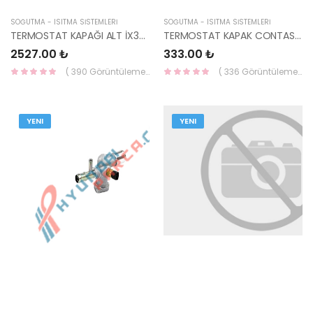
SOĞUTMA - ISITMA SİSTEMLERİ
SOĞUTMA - ISITMA SİSTEMLERİ
TERMOSTAT KAPAĞI ALT İX35/İ30 13-/CEED 12/TUCSON BNZ 25620-2B600-HMC
TERMOSTAT KAPAK CONTASI TUCSON/SORENTO 03-06 25614-4A700-HMC
2527.00 ₺
333.00 ₺
( 390 Görüntüleme )
( 336 Görüntüleme )
YENI
YENI