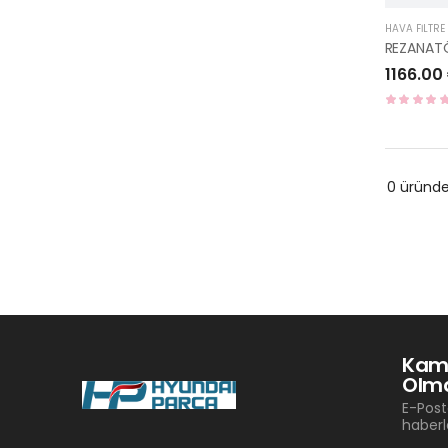
HAVA FİLTRE
1166.00
0 üründ
Kam
Olma
E-Post
haberl