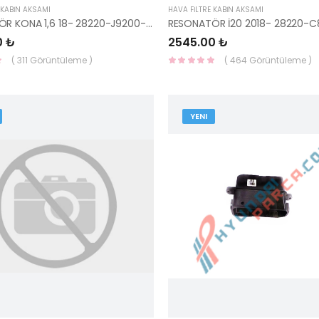
 KABİN AKSAMI
HAVA FİLTRE KABİN AKSAMI
RESONATÖR KONA 1,6 18- 28220-J9200-MOBIS
0 ₺
2545.00 ₺
( 311 Görüntüleme )
( 464 Görüntüleme )
YENI