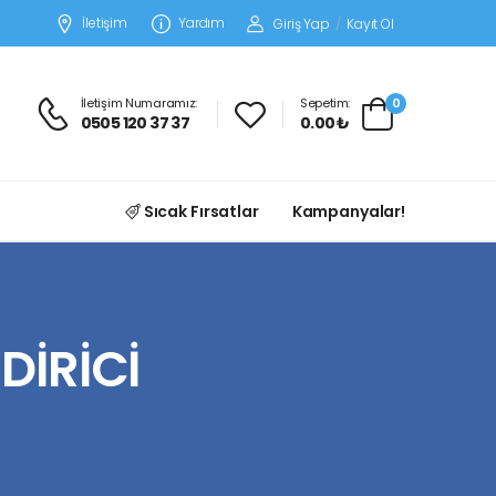
İletişim
Yardım
Giriş Yap
/
Kayıt Ol
İletişim Numaramız:
Sepetim:
0
0505 120 37 37
0.00 ₺
Sıcak Fırsatlar
Kampanyalar!
DİRİCİ