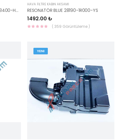
HAVA FİLTRE KABİN AKSAMI
RESONATÖR İ20 2018- 28220-C8400-HMC
RESONATÖR BLUE 28190-1R000-YS
1492.00 ₺
( 359 Görüntüleme )
YENI