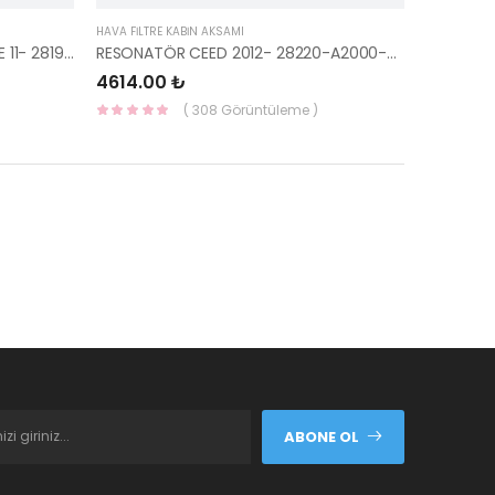
HAVA FİLTRE KABİN AKSAMI
RESONATÖR ALT İX35/SPORTAGE 11- 28190-2S100-HMC
RESONATÖR CEED 2012- 28220-A2000-YS
4614.00 ₺
( 308 Görüntüleme )
ABONE OL