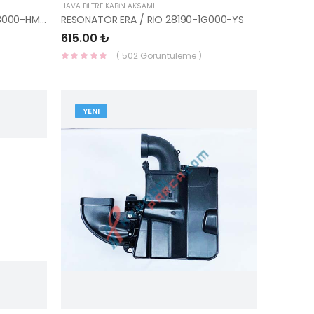
HAVA FİLTRE KABİN AKSAMI
REZANATÖR İ30 2017- 28220-G3000-HMC
RESONATÖR ERA / RİO 28190-1G000-YS
615.00 ₺
( 502 Görüntüleme )
YENI