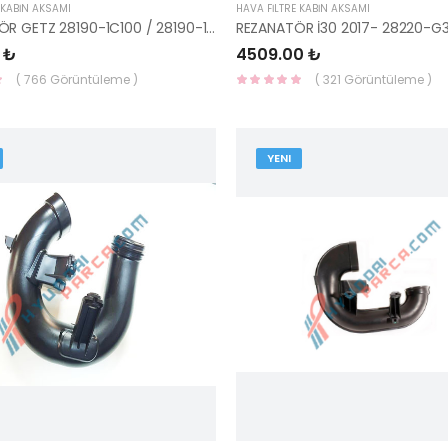
 KABİN AKSAMI
HAVA FİLTRE KABİN AKSAMI
RESONATÖR GETZ 28190-1C100 / 28190-1C000-HMC
 ₺
4509.00 ₺
( 766 Görüntüleme )
( 321 Görüntüleme )
YENI