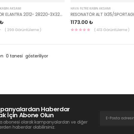
 KABİN AKSAMI
HAVA FİLTRE KABİN AKSAMI
REZANATÖR ELANTRA 2012- 28220-3X320-YS
 ₺
1173.00 ₺
( 299 Görüntüleme )
( 413 Görüntüleme )
en
0 tanesi
gösteriliyor
panyalardan Haberdar
k İçin Abone Olun
a abonesi olarak kampanyalardan ve diğer
erden haberdar olabilirsiniz.