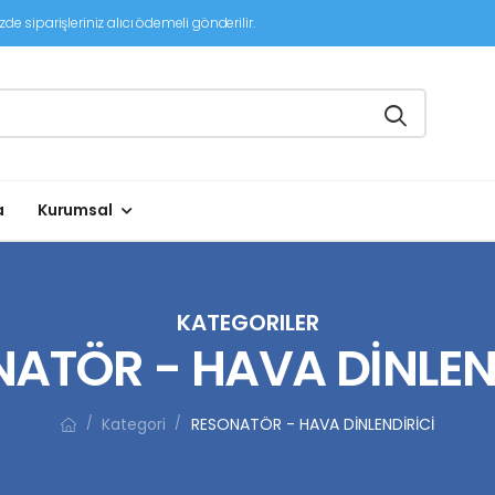
de siparişleriniz alıcı ödemeli gönderilir.
a
Kurumsal
KATEGORILER
ATÖR - HAVA DİNLEN
Kategori
RESONATÖR - HAVA DİNLENDİRİCİ
/
/