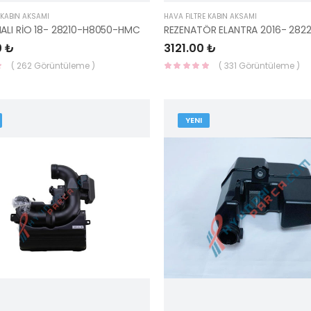
 KABİN AKSAMI
HAVA FİLTRE KABİN AKSAMI
ALI RİO 18- 28210-H8050-HMC
0 ₺
3121.00 ₺
( 262 Görüntüleme )
( 331 Görüntüleme )
YENI