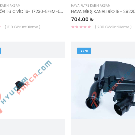
 KABİN AKSAMI
HAVA FİLTRE KABİN AKSAMI
RESONATÖR 1.6 CİVİC 16- 17230-5FEM-00-YS
704.00 ₺
( 310 Görüntüleme )
( 280 Görüntüleme )
YENI