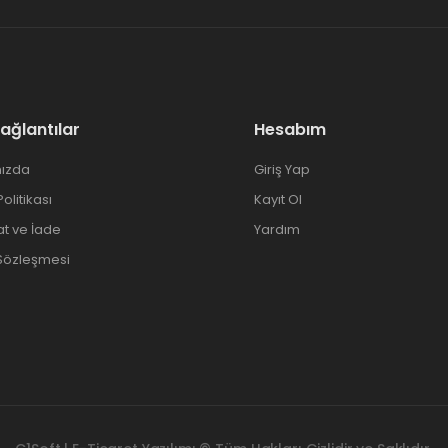
Bağlantılar
Hesabım
ızda
Giriş Yap
 Politikası
Kayıt Ol
at ve İade
Yardım
 Sözleşmesi