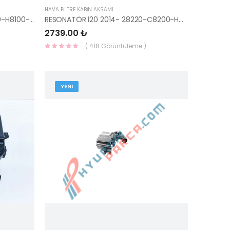
HAVA FİLTRE KABİN AKSAMI
HAVA GİRİŞ KANALI RİO 18- 28220-H8100-HMC
RESONATÖR İ20 2014- 28220-C8200-HMC
2739.00 ₺
( 418 Görüntüleme )
YENI