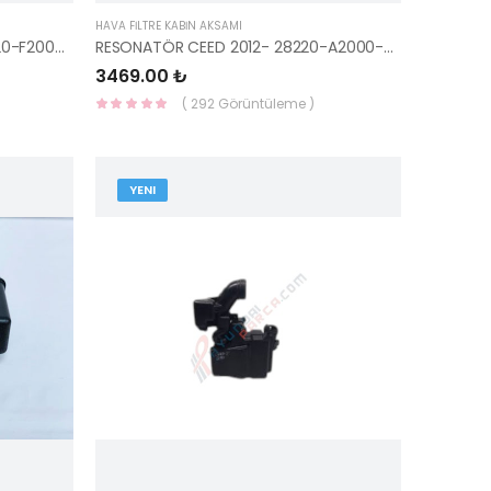
HAVA FİLTRE KABİN AKSAMI
REZENATÖR ELANTRA 2016- 28220-F2000-MOBIS
RESONATÖR CEED 2012- 28220-A2000-HMC
3469.00 ₺
( 292 Görüntüleme )
YENI