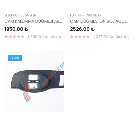
ELEKTRİK - DÜĞMELER
ELEKTRİK - DÜĞMELER
CAM KALDIRMA DÜĞMESİ ARKA SOL 2003- 93580-1C010AX-HMC
CAM DÜĞMESİ ÖN SOL ACCENT 03- 93570-25000PK-YS
1950.00 ₺
2526.00 ₺
( 359 Görüntüleme )
( 327 Görüntüleme )
YENI