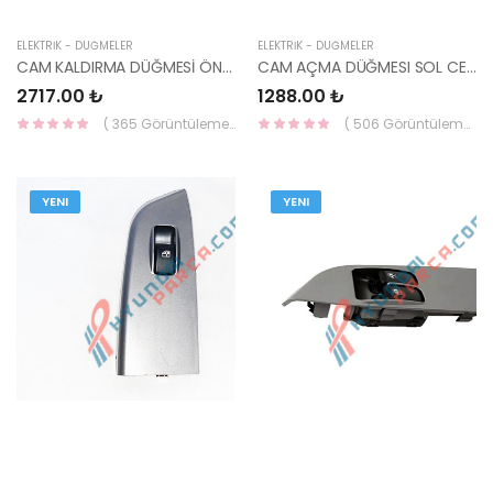
ELEKTRİK - DÜĞMELER
ELEKTRİK - DÜĞMELER
CAM KALDIRMA DÜĞMESİ ÖN SOL BLUE ( 4 ' LÜ ) 2011- 93570-1R210S4 93570-1R410S4-HM
CAM AÇMA DÜĞMESI SOL CERATO 03-09 93570-2F460D8-HMC
2717.00 ₺
1288.00 ₺
( 365 Görüntüleme )
( 506 Görüntüleme )
YENI
YENI