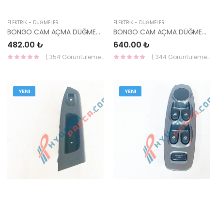
ELEKTRİK - DÜĞMELER
ELEKTRİK - DÜĞMELER
BONGO CAM AÇMA DÜĞMESİ 04=> SAĞ 93575-4E000-YS
BONGO CAM AÇMA DÜĞMESİ SOL 04- 93570-4E000-YS
482.00 ₺
640.00 ₺
( 354 Görüntüleme )
( 344 Görüntüleme )
YENI
YENI