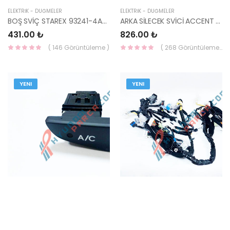
ELEKTRİK - DÜĞMELER
ELEKTRİK - DÜĞMELER
BOŞ SVİÇ STAREX 93241-4A000-HMC
ARKA SİLECEK SVİCİ ACCENT 93610-22000-HMC
431.00 ₺
826.00 ₺
( 146 Görüntüleme )
( 268 Görüntüleme )
YENI
YENI