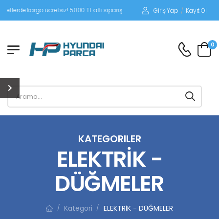
kargo ücretsiz! 5000 TL altı siparişlerinizde siparişleriniz alıcı ödemeli gönderil
Giriş Yap
/
Kayıt Ol
0
KATEGORILER
ELEKTRİK -
DÜĞMELER
Kategori
ELEKTRİK - DÜĞMELER
/
/