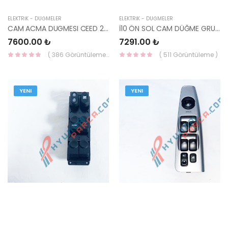
ELEKTRİK - DÜĞMELER
ELEKTRİK - DÜĞMELER
CAM ACMA DUGMESI CEED 2010-2012 93570-1H020EQ-HMC
İ10 ÖN SOL CAM DÜĞME GRUBU 93570-B40104X-HMC
7600.00 ₺
7291.00 ₺
( 386 Görüntüleme )
( 511 Görüntüleme )
YENI
YENI