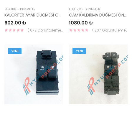
ELEKTRİK - DÜĞMELER
ELEKTRİK - DÜĞMELER
KALORİFER AYAR DÜĞMESİ ORTADAKİ ERA 97255-1E100-HMC
CAM KALDIRMA DÜĞMESİ ÖN SOL İ20 4/OTO 93570-1J102-YS
602.00 ₺
1080.00 ₺
( 672 Görüntüleme )
( 207 Görüntüleme )
YENI
YENI