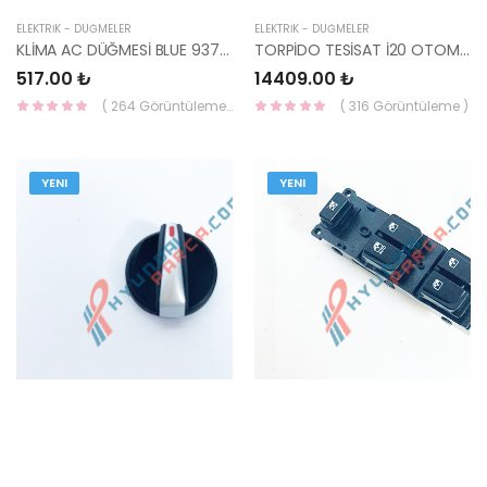
ELEKTRİK - DÜĞMELER
ELEKTRİK - DÜĞMELER
KLİMA AC DÜĞMESİ BLUE 93720-1R0004X-HMC
TORPİDO TESİSAT İ20 OTOMATİK BENZİNLİ 14-17 91156-C8731-HMC
517.00 ₺
14409.00 ₺
( 264 Görüntüleme )
( 316 Görüntüleme )
YENI
YENI