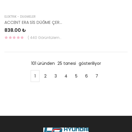
ELEKTRİK - DÜĞMELER
ACCENT ERA SİS DÜĞME ÇERÇEVESİ ( BEJ ) 93701-1E100OR-HMC
838.00 ₺
( 440 Görüntüleme )
101 üründen
25 tanesi
gösteriliyor
1
2
3
4
5
6
7