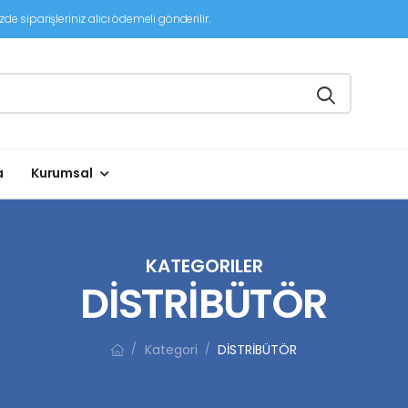
de siparişleriniz alıcı ödemeli gönderilir.
a
Kurumsal
KATEGORILER
DİSTRİBÜTÖR
Kategori
DİSTRİBÜTÖR
/
/