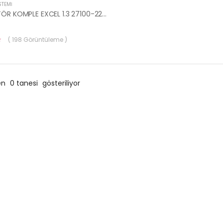
STEMİ
DİSTRİBÜTÖR KOMPLE EXCEL 1.3 27100-22301-HYUNDAI
( 198 Görüntüleme )
en
0 tanesi
gösteriliyor