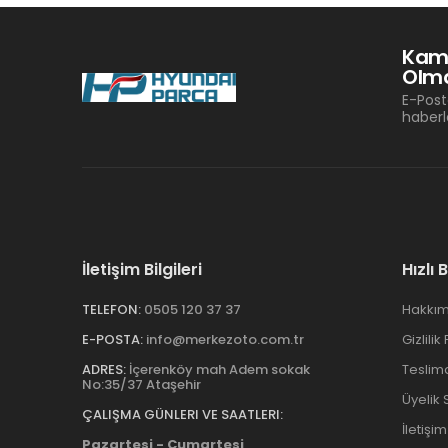
Kam
Olma
E-Post
haberl
İletişim Bilgileri
Hızlı 
TELEFON:
0505 120 37 37
Hakkım
E-POSTA:
info@merkezoto.com.tr
Gizlilik
ADRES:
İçerenköy mah Adem sokak
Teslim
No:35/37 Ataşehir
Üyelik
ÇALIŞMA GÜNLERI VE SAATLERI:
İletişim
Pazartesi - Cumartesi