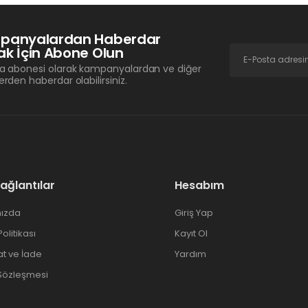
panyalardan Haberdar
k İçin Abone Olun
a abonesi olarak kampanyalardan ve diğer
erden haberdar olabilirsiniz.
Bağlantılar
Hesabım
ızda
Giriş Yap
 Politikası
Kayıt Ol
at ve İade
Yardım
 Sözleşmesi