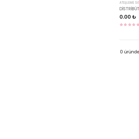
ATEŞLEME Sİ
0.00 ₺
0 üründ