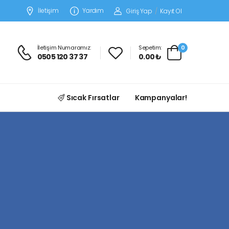
İletişim
Yardım
Giriş Yap
/
Kayıt Ol
İletişim Numaramız:
Sepetim:
0
0505 120 37 37
0.00 ₺
Sıcak Fırsatlar
Kampanyalar!