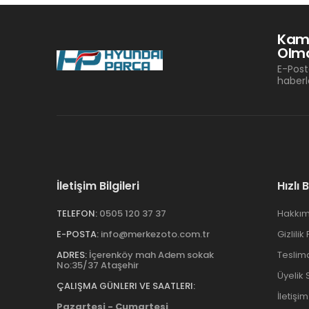
Kam
Olma
E-Post
haberl
İletişim Bilgileri
Hızlı 
TELEFON:
0505 120 37 37
Hakkım
E-POSTA:
info@merkezoto.com.tr
Gizlilik
ADRES:
İçerenköy mah Adem sokak
Teslim
No:35/37 Ataşehir
Üyelik
ÇALIŞMA GÜNLERI VE SAATLERI:
İletişim
Pazartesi - Cumartesi