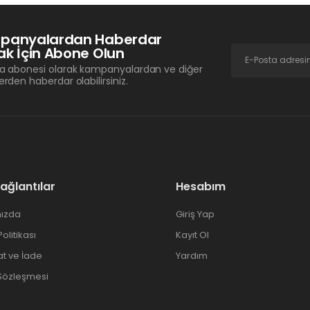
panyalardan Haberdar
k İçin Abone Olun
a abonesi olarak kampanyalardan ve diğer
erden haberdar olabilirsiniz.
Bağlantılar
Hesabım
ızda
Giriş Yap
 Politikası
Kayıt Ol
at ve İade
Yardım
 Sözleşmesi