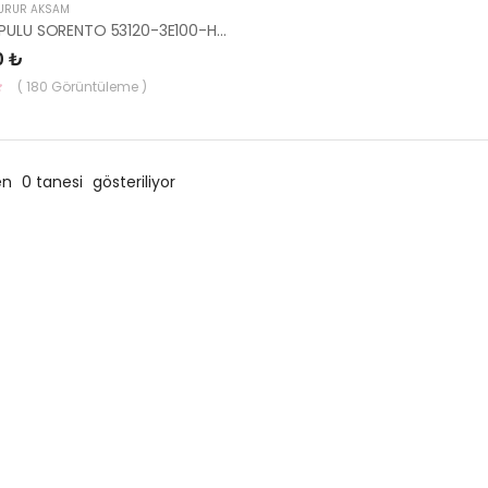
YÜRÜR AKSAM
MAHRUTI PULU SORENTO 53120-3E100-HMC
0 ₺
( 180 Görüntüleme )
en
0 tanesi
gösteriliyor