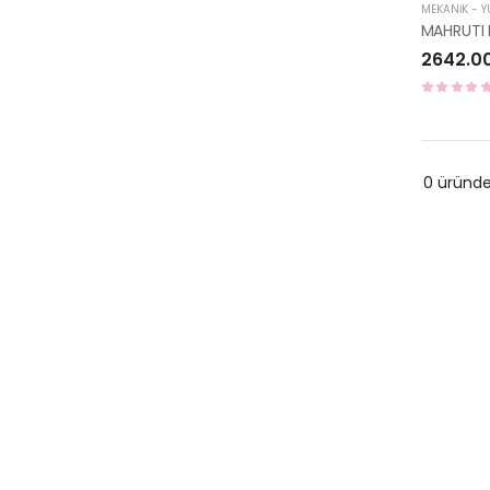
MEKANİK - 
2642.0
0 üründ