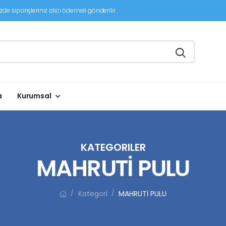
de siparişleriniz alıcı ödemeli gönderilir.
a
Kurumsal
KATEGORILER
MAHRUTİ PULU
Kategori
MAHRUTİ PULU
/
/