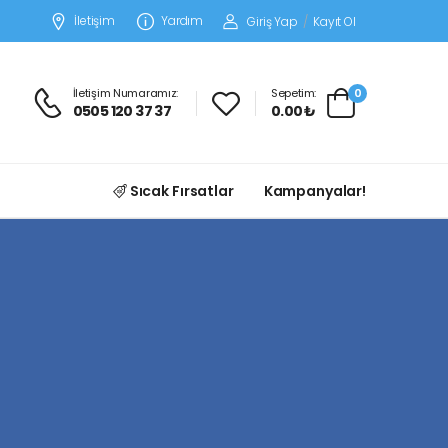
İletişim
Yardım
Giriş Yap
/
Kayıt Ol
İletişim Numaramız:
Sepetim:
0
0505 120 37 37
0.00 ₺
Sıcak Fırsatlar
Kampanyalar!