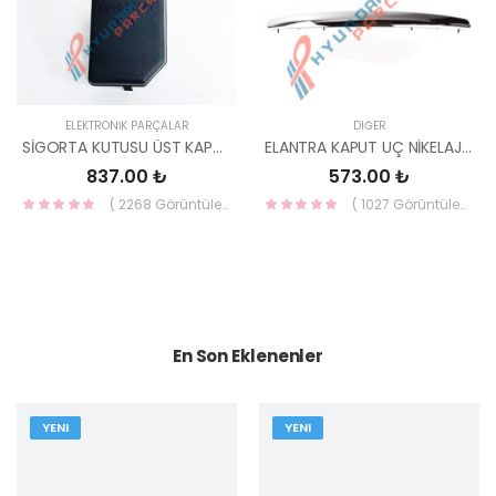
ELEKTRONİK PARÇALAR
DIĞER
SİGORTA KUTUSU ÜST KAPAĞI ACCENT ERA 91940-1E101-HMC
ELANTRA KAPUT UÇ NİKELAJI ELANTRA 2004- 86350-2D510-YS
837.00 ₺
573.00 ₺
( 2268 Görüntüleme )
( 1027 Görüntüleme )
En Son Eklenenler
YENI
YENI