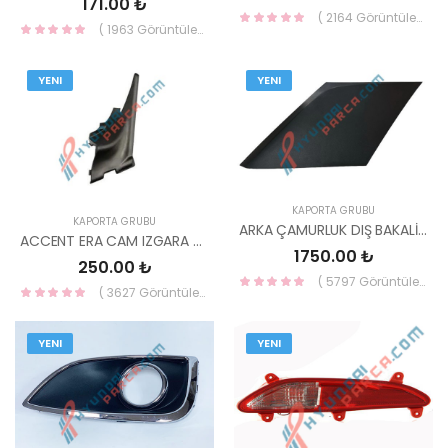
171.00 ₺
( 2164 Görüntüleme )
( 1963 Görüntüleme )
YENI
YENI
KAPORTA GRUBU
KAPORTA GRUBU
ARKA ÇAMURLUK DIŞ BAKALİTİ SAĞ İ20 2015- MAT 87370-C7000-HMC
ACCENT ERA CAM IZGARA UCU ÜST SAĞ ERA 86160-1E010-HMC
1750.00 ₺
250.00 ₺
( 5797 Görüntüleme )
( 3627 Görüntüleme )
YENI
YENI