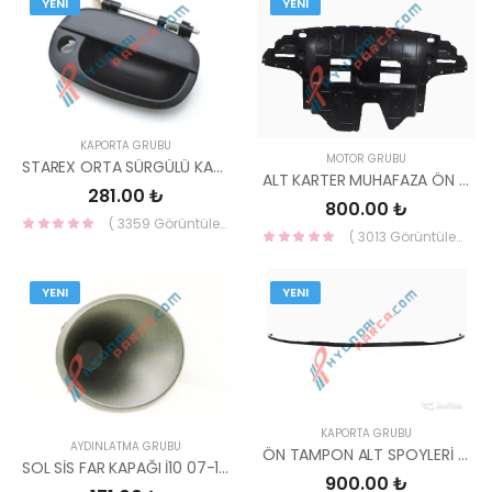
YENI
YENI
KAPORTA GRUBU
MOTOR GRUBU
STAREX ORTA SÜRGÜLÜ KAPI KOLU DIŞ 83660-4A300 83660-4A000-YS
ALT KARTER MUHAFAZA ÖN İ20 2014-2017 29110-C8000-YS
281.00 ₺
800.00 ₺
( 3359 Görüntüleme )
( 3013 Görüntüleme )
YENI
YENI
KAPORTA GRUBU
AYDINLATMA GRUBU
ÖN TAMPON ALT SPOYLERİ (KARLIK ) ÖN İ30 2012-2016 86590-A6000-MOBIS
SOL SİS FAR KAPAĞI İ10 07-11 86583-0X000-HMC
900.00 ₺