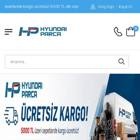
erde kargo ücretsiz! 5000 TL altı siparişlerinizde siparişleriniz alıcı ödemeli gönd
Giriş Yap
/
Kayıt Ol
0