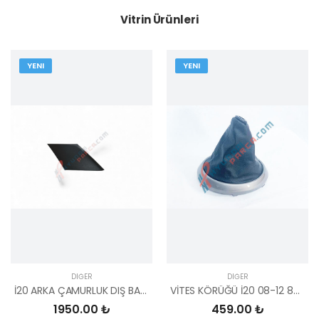
Vitrin Ürünleri
YENI
YENI
DIĞER
DIĞER
İ20 ARKA ÇAMURLUK DIŞ BAKALİTİ SOL 2015- ( PARLAK SİYAH ) 87360-C8000-YS
VİTES KÖRÜĞÜ İ20 08-12 84640-1J000-YS
1950.00 ₺
459.00 ₺