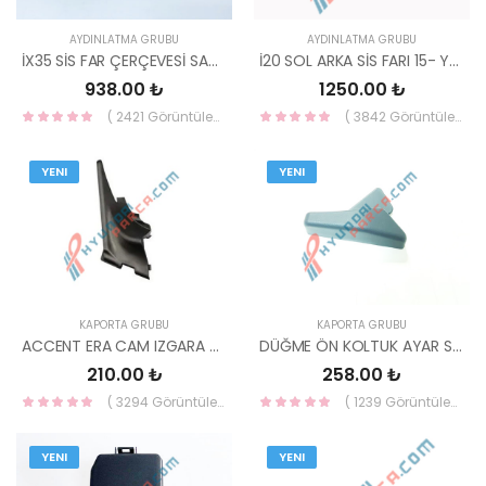
AYDINLATMA GRUBU
AYDINLATMA GRUBU
İX35 SİS FAR ÇERÇEVESİ SAĞ KOMPLE NİKELAJLI 86586-2Y000-YS
İ20 SOL ARKA SİS FARI 15- YS 92405-C8000-YS
938.00 ₺
1250.00 ₺
( 2421 Görüntüleme )
( 3842 Görüntüleme )
YENI
YENI
KAPORTA GRUBU
KAPORTA GRUBU
ACCENT ERA CAM IZGARA UCU ÜST SOL ERA 86150-1E010-HMC
DÜĞME ÖN KOLTUK AYAR SAĞ STAREX 05> 88544-4A000-HMC
210.00 ₺
258.00 ₺
( 3294 Görüntüleme )
( 1239 Görüntüleme )
YENI
YENI