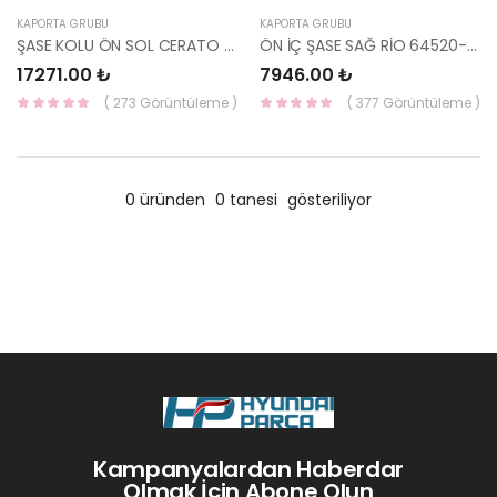
KAPORTA GRUBU
KAPORTA GRUBU
ŞASE KOLU ÖN SOL CERATO 64601-2F010-HMC
ÖN İÇ ŞASE SAĞ RİO 64520-H8000-HMC
17271.00 ₺
7946.00 ₺
( 273 Görüntüleme )
( 377 Görüntüleme )
0 üründen
0 tanesi
gösteriliyor
Kampanyalardan Haberdar
Olmak İçin Abone Olun