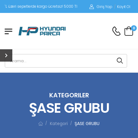
 üzeri sepetlerde kargo ücretsiz! 5000 TL altı siparişlerinizde siparişleriniz alıc
Giriş Yap
/
Kayıt Ol
0
KATEGORILER
ŞASE GRUBU
Kategori
ŞASE GRUBU
/
/