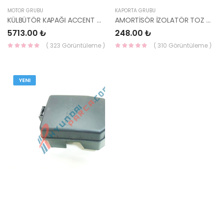
MOTOR GRUBU
KAPORTA GRUBU
KÜLBÜTÖR KAPAĞI ACCENT 95-00 22410-22030-YS
AMORTİSÖR İZOLATÖR TOZ KAPAĞI İ30/SPORTAGE/TUCSON 2015- 55339-C5000-HMC
5713.00 ₺
248.00 ₺
( 323 Görüntüleme )
( 310 Görüntüleme )
YENI