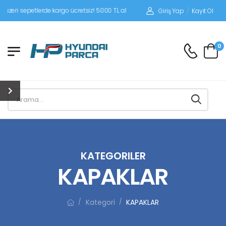
ri sepetlerde kargo ücretsiz! 5000 TL altı siparişlerinizde siparişleriniz alıcı öd
Giriş Yap
/
Kayıt Ol
0
KATEGORILER
KAPAKLAR
Kategori
KAPAKLAR
/
/