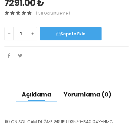
7291.00 ₺
( 511 Görüntüleme )
Sepete Ekle
Açıklama
Yorumlama (0)
İ10 ÖN SOL CAM DÜĞME GRUBU 93570-B40104X-HMC