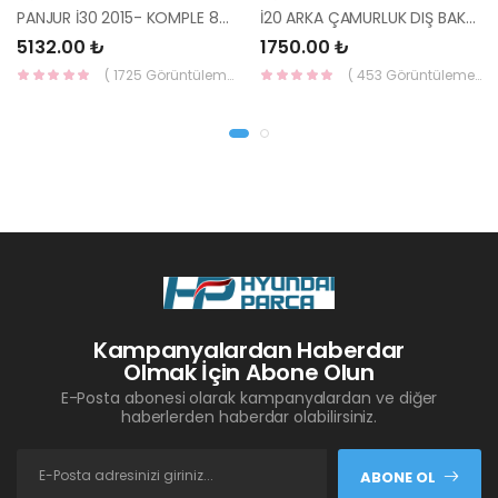
PANJUR İ30 2015- KOMPLE 86350-A6800-YS
İ20 ARKA ÇAMURLUK DIŞ BAKALİTİ SOL 2015- ( PARLAK SİYAH ) 87360-C8000-YS
5132.00 ₺
1750.00 ₺
( 1725 Görüntüleme )
( 453 Görüntüleme )
Kampanyalardan Haberdar
Olmak İçin Abone Olun
E-Posta abonesi olarak kampanyalardan ve diğer
haberlerden haberdar olabilirsiniz.
ABONE OL