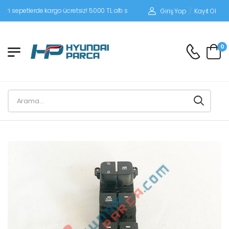
sepetlerde kargo ücretsiz! 5000 TL altı siparişlerinizde siparişleriniz alıcı ödemel
Giriş Yap
/
Kayıt Ol
0