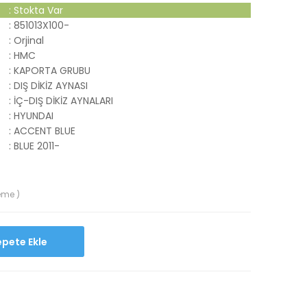
:
Stokta Var
:
851013X100-
:
Orjinal
:
HMC
:
KAPORTA GRUBU
:
DIŞ DİKİZ AYNASI
:
İÇ-DIŞ DİKİZ AYNALARI
:
HYUNDAI
:
ACCENT BLUE
:
BLUE 2011-
eme )
Sepete Ekle