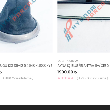
KAPORTA GRUBU
RÜĞÜ İ20 08-12 84640-1J000-YS
₺
1900.00 ₺
( 1810 Görüntüleme )
( 1505 Görüntüleme )