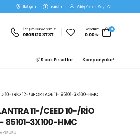
İletişim
Yardım
Giriş Yap
/
Kayıt Ol
İletişim Numaramız:
Sepetim:
0
0505 120 37 37
0.00 ₺
Sıcak Fırsatlar
Kampanyalar!
ED 10-/RİO 12-/SPORTAGE 11- 85101-3X100-HMC
LANTRA 11-/CEED 10-/RİO
1- 85101-3X100-HMC
A GRUBU