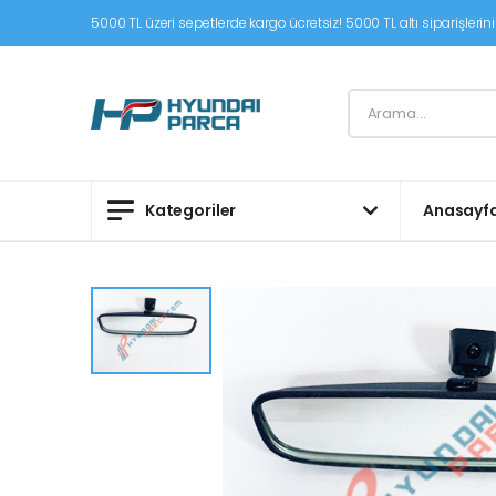
5000 TL üzeri sepetlerde kargo ücretsiz! 5000 TL altı siparişleriniz
Kategoriler
Anasayf