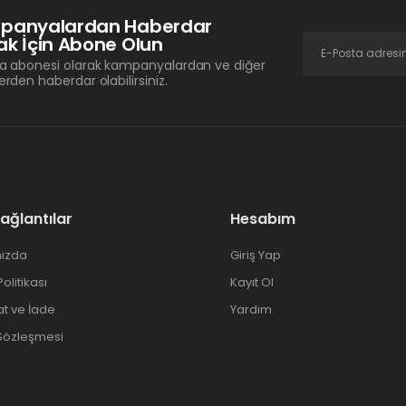
panyalardan Haberdar
k İçin Abone Olun
a abonesi olarak kampanyalardan ve diğer
erden haberdar olabilirsiniz.
Bağlantılar
Hesabım
ızda
Giriş Yap
 Politikası
Kayıt Ol
at ve İade
Yardım
 Sözleşmesi