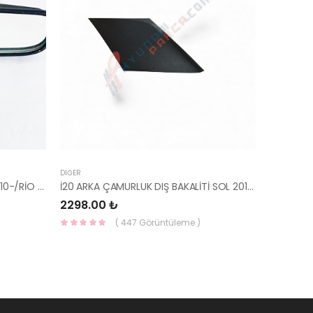
DIĞER
AYNA İÇ BLUE/ELANTRA 11-/CEED 10-/RİO 12-/SPORTAGE 11- 85101-3X100-HMC
İ20 ARKA ÇAMURLUK DIŞ BAKALİTİ SOL 2015- ( PARLAK SİYAH ) 87360-C8000-YS
2298.00 ₺
( 447 Görüntüleme )