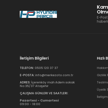
Kam
Olma
E-Post
haberl
İletişim Bilgileri
Hızlı 
TELEFON:
0505 120 37 37
Hakkım
E-POSTA:
info@merkezoto.com.tr
Gizlilik
ADRES:
İçerenköy mah Adem sokak
Teslim
No:35/37 Ataşehir
Üyelik
ÇALIŞMA GÜNLERI VE SAATLERI:
İletişim
Pazartesi - Cumartesi
09:00 - 18:00