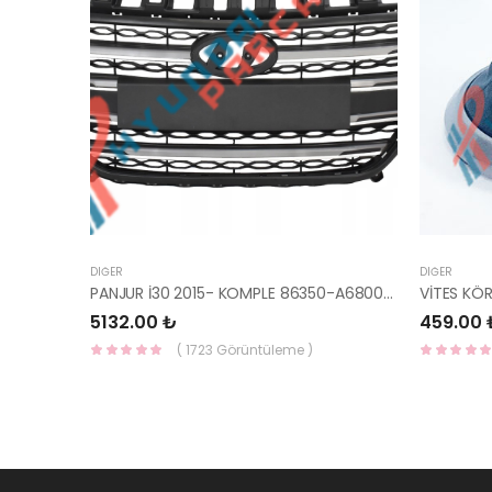
DIĞER
DIĞER
PANJUR İ30 2015- KOMPLE 86350-A6800-YS
VİTES KÖ
5132.00 ₺
459.00 
( 1723 Görüntüleme )