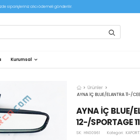
de siparişleriniz alıcı ödemeli gönderilir.
a
Kurumsal
Ürünler
AYNA İÇ BLUE/ELANTRA 11-/CE
AYNA İÇ BLUE/E
12-/SPORTAGE 1
SK:
HN00961
Kategori:
KAPORT