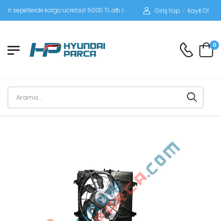
epetlerde kargo ücretsiz! 5000 TL altı siparişlerinizde siparişleriniz alıcı ödemel
Giriş Yap
/
Kayıt Ol
0