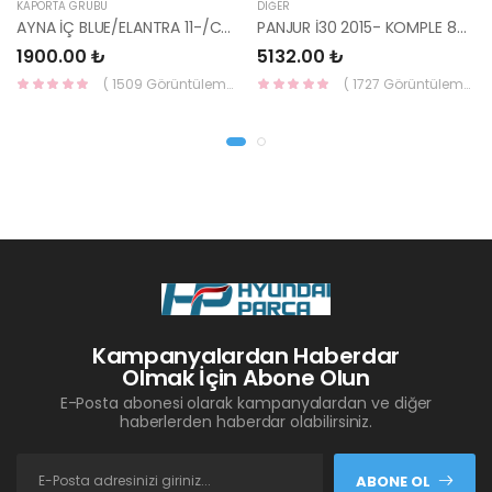
KAPORTA GRUBU
DIĞER
AYNA İÇ BLUE/ELANTRA 11-/CEED 10-/RİO 12-/SPORTAGE 11- 85101-3X100-HMC
PANJUR İ30 2015- KOMPLE 86350-A6800-YS
1900.00 ₺
5132.00 ₺
( 1509 Görüntüleme )
( 1727 Görüntüleme )
Kampanyalardan Haberdar
Olmak İçin Abone Olun
E-Posta abonesi olarak kampanyalardan ve diğer
haberlerden haberdar olabilirsiniz.
ABONE OL