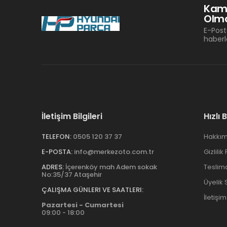
Kam
Olma
E-Post
haberl
İletişim Bilgileri
Hızlı 
TELEFON:
0505 120 37 37
Hakkım
E-POSTA:
info@merkezoto.com.tr
Gizlilik
ADRES:
İçerenköy mah Adem sokak
Teslim
No:35/37 Ataşehir
Üyelik
ÇALIŞMA GÜNLERI VE SAATLERI:
İletişim
Pazartesi - Cumartesi
09:00 - 18:00