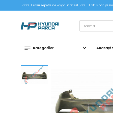
5000 TL üzeri sepetlerde kargo ücretsiz! 5000 TL altı siparişleriniz
Kategoriler
Anasayf