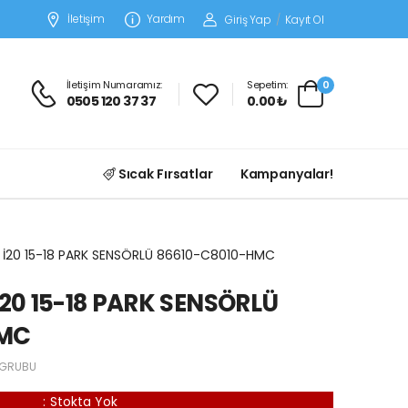
İletişim
Yardım
Giriş Yap
/
Kayıt Ol
İletişim Numaramız:
Sepetim:
0
0505 120 37 37
0.00 ₺
Sıcak Fırsatlar
Kampanyalar!
İ20 15-18 PARK SENSÖRLÜ 86610-C8010-HMC
0 15-18 PARK SENSÖRLÜ
HMC
 GRUBU
:
Stokta Yok