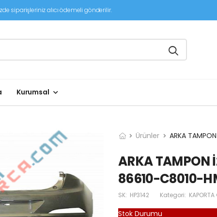
de siparişleriniz alıcı ödemeli gönderilir.
a
Kurumsal
Ürünler
ARKA TAMPON 
ARKA TAMPON İ2
86610-C8010-
SK:
HP3142
Kategori:
KAPORTA
Stok Durumu