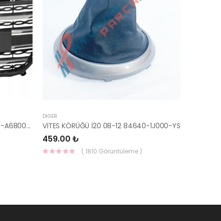
DIĞER
PANJUR İ30 2015- KOMPLE 86350-A6800-YS
VİTES KÖRÜĞÜ İ20 08-12 84640-1J000-YS
459.00 ₺
( 1810 Görüntüleme )