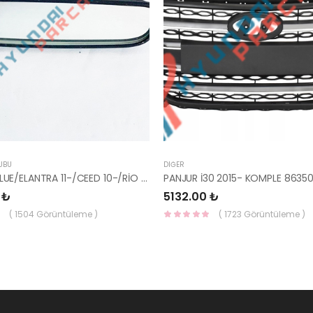
UBU
DIĞER
AYNA İÇ BLUE/ELANTRA 11-/CEED 10-/RİO 12-/SPORTAGE 11- 85101-3X100-HMC
 ₺
5132.00 ₺
( 1504 Görüntüleme )
( 1723 Görüntüleme )