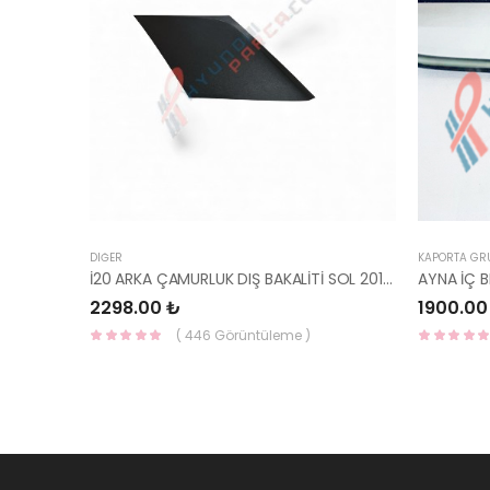
DIĞER
KAPORTA GR
İ20 ARKA ÇAMURLUK DIŞ BAKALİTİ SOL 2015- ( PARLAK SİYAH ) 87360-C8000-YS
2298.00 ₺
1900.00
( 446 Görüntüleme )