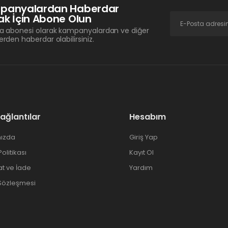
panyalardan Haberdar
k İçin Abone Olun
a abonesi olarak kampanyalardan ve diğer
erden haberdar olabilirsiniz.
Bağlantılar
Hesabım
ızda
Giriş Yap
 Politikası
Kayıt Ol
at ve İade
Yardım
 Sözleşmesi