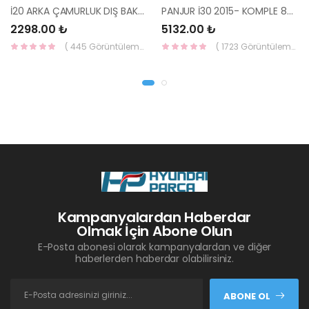
İ20 ARKA ÇAMURLUK DIŞ BAKALİTİ SOL 2015- ( PARLAK SİYAH ) 87360-C8000-YS
PANJUR İ30 2015- KOMPLE 86350-A6800-YS
2298.00 ₺
5132.00 ₺
( 445 Görüntüleme )
( 1723 Görüntüleme )
Kampanyalardan Haberdar
Olmak İçin Abone Olun
E-Posta abonesi olarak kampanyalardan ve diğer
haberlerden haberdar olabilirsiniz.
ABONE OL