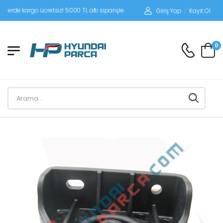
 kargo ücretsiz! 5000 TL altı siparişlerinizde siparişleriniz alıcı ödemeli gönderi
Giriş Yap
/
Kayıt Ol
0