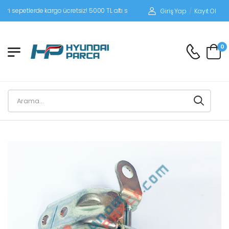
petlerde kargo ücretsiz! 5000 TL altı siparişlerinizde siparişleriniz alıcı ödemeli
Giriş Yap
/
Kayıt Ol
0