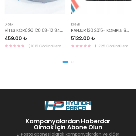
DIĞER
DIĞER
VİTES KÖRÜĞÜ İ20 08-12 84640-1J000-YS
PANJUR İ30 2015- KOMPLE 86350-A6800-YS
459.00 ₺
5132.00 ₺
( 1815 Görüntüleme )
( 1725 Görüntüleme )
Kampanyalardan Haberdar
Olmak İçin Abone Olun
E-Posta abonesi olarak kampanyalardan ve diğer