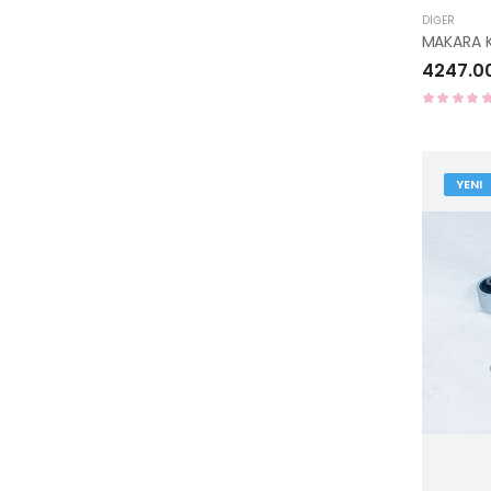
DIĞER
4247.0
YENI