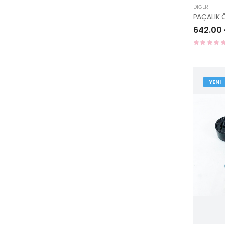
DIĞER
642.00
YENI