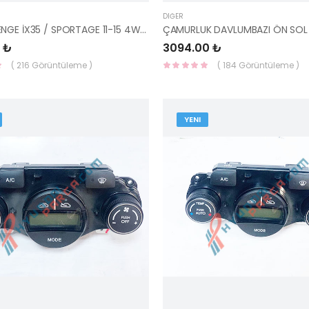
DIĞER
ÇUBUK DENGE İX35 / SPORTAGE 11-15 4WD 55250-2S110-YS
 ₺
3094.00 ₺
( 216 Görüntüleme )
( 184 Görüntüleme )
YENI