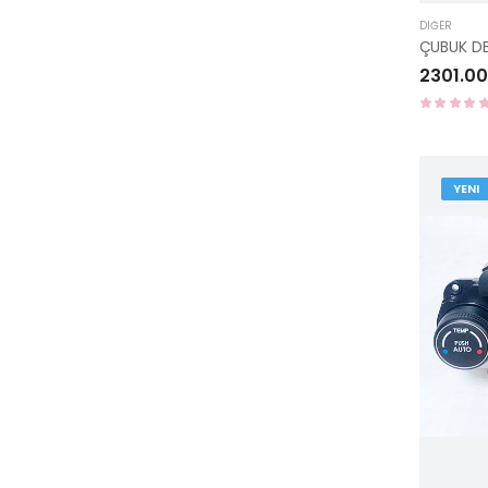
DIĞER
2301.00
YENI