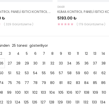
DIĞER
KLİMA KONTROL PANELİ ISITICI KONTROL UNITESI 97250-1E252AR-HMC
0 ₺
5193.00 ₺
( 329 Görüntüleme )
( 179 Görüntüleme )
ründen
25 tanesi
gösteriliyor
2
3
4
5
6
7
8
9
10
11
12
13
14
26
27
28
29
30
31
32
33
34
35
36
37
38
50
51
52
53
54
55
56
57
58
59
60
61
62
74
75
76
77
78
79
80
81
82
83
84
85
86
98
99
100
101
102
103
104
105
106
107
108
109
110
22
123
124
125
126
127
128
129
130
131
132
133
134