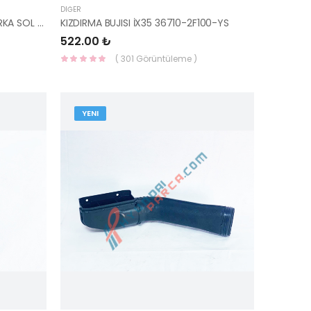
DIĞER
AKS TAŞIYICI COROLLA 93-98 ARKA SOL 42305-12130-YS
KIZDIRMA BUJISI İX35 36710-2F100-YS
522.00 ₺
( 301 Görüntüleme )
YENI