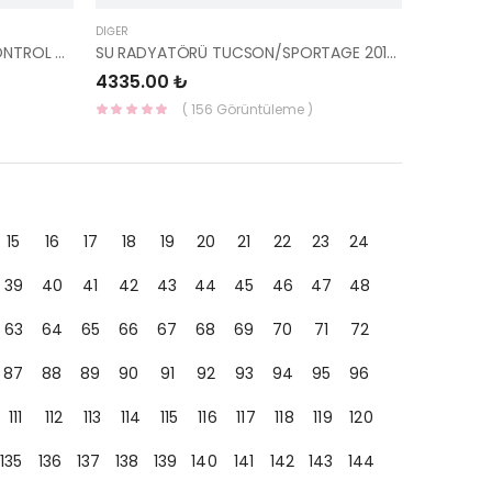
DIĞER
KLİMA KONTROL PANELİ ISITICI KONTROL UNITESI 97250-1E252CA-HMC
SU RADYATÖRÜ TUCSON/SPORTAGE 2016- BENZ.4X2 25310-D7600-YS
4335.00 ₺
( 156 Görüntüleme )
15
16
17
18
19
20
21
22
23
24
39
40
41
42
43
44
45
46
47
48
63
64
65
66
67
68
69
70
71
72
87
88
89
90
91
92
93
94
95
96
111
112
113
114
115
116
117
118
119
120
135
136
137
138
139
140
141
142
143
144