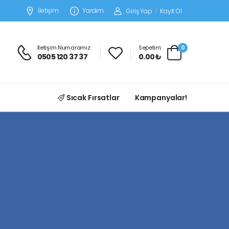
İletişim
Yardım
Giriş Yap
/
Kayıt Ol
İletişim Numaramız:
Sepetim:
0
0505 120 37 37
0.00 ₺
Sıcak Fırsatlar
Kampanyalar!