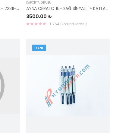
KAPORTA GRUBU
SİLİNDİR KAPAK CONTASI İ20 2014- 22311-03230-HMC
AYNA CERATO 16- SAĞ SİNYALLİ + KATLANIR 87620-A7BD0-YS
3500.00 ₺
( 264 Görüntüleme )
YENI