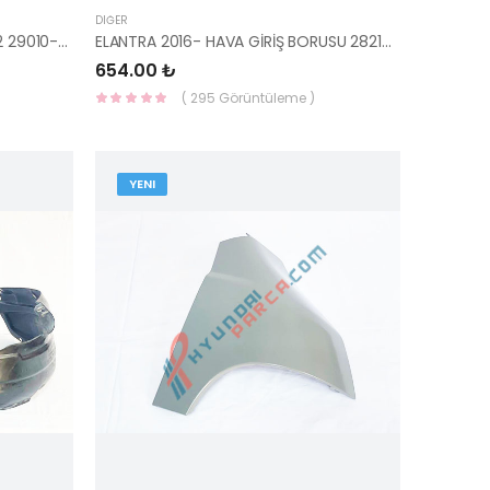
DIĞER
SELENOİD VALF BENZİNLİ İ20 09-12 29010-03000-HMC
ELANTRA 2016- HAVA GİRİŞ BORUSU 28210-F2000-YS
654.00 ₺
( 295 Görüntüleme )
YENI