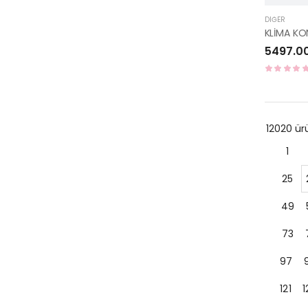
DIĞER
5497.0
12020 ü
1
25
49
73
97
121
1