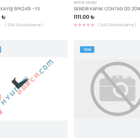
MOTOR GRUBU
 KAYIŞI 6PK2415 -YS
 ₺
1111.00 ₺
( 206 Görüntüleme )
( 342 Görüntüleme )
YENI