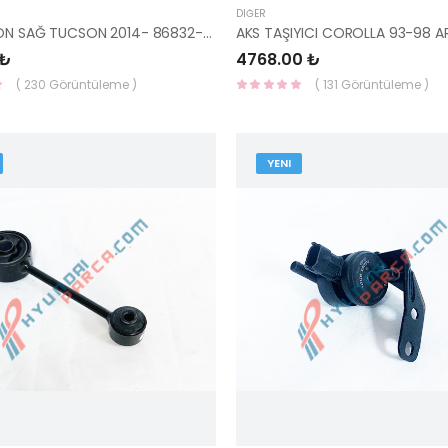
DIĞER
PAÇALIK ÖN SAĞ TUCSON 2014- 86832-D7000-YS
 ₺
4768.00 ₺
( 230 Görüntüleme )
( 131 Görüntüleme )
YENI