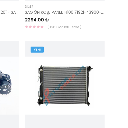
DIĞER
ÇAMURLUK DAVLUMBAZI ÖN SOL 2011- SANTAFE 86810-2B200-HMC
SAG ÖN KOŞE PANELI H100 71921-43900-HMC
2294.00 ₺
( 156 Görüntüleme )
YENI