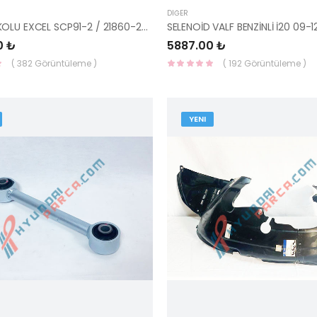
DIĞER
MAKARA KOLU EXCEL SCP91-2 / 21860-24010-HMC
0 ₺
5887.00 ₺
( 382 Görüntüleme )
( 192 Görüntüleme )
YENI