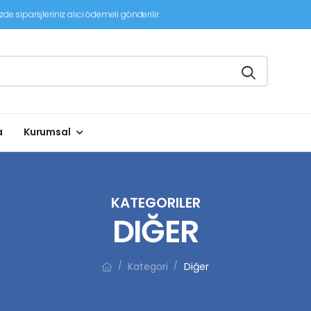
de siparişleriniz alıcı ödemeli gönderilir.
a
Kurumsal
KATEGORILER
DIĞER
Kategori
Diğer
/
/