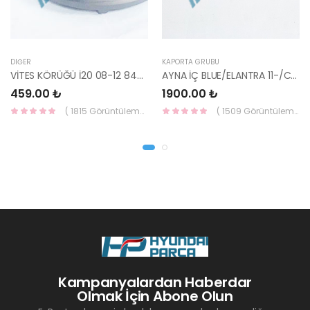
DIĞER
KAPORTA GRUBU
VİTES KÖRÜĞÜ İ20 08-12 84640-1J000-YS
AYNA İÇ BLUE/ELANTRA 11-/CEED 10-/RİO 12-/SPORTAGE 11- 85101-3X100-HMC
459.00 ₺
1900.00 ₺
( 1815 Görüntüleme )
( 1509 Görüntüleme )
Kampanyalardan Haberdar
Olmak İçin Abone Olun