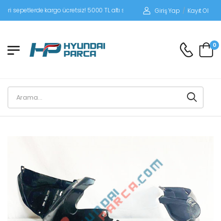
epetlerde kargo ücretsiz! 5000 TL altı siparişlerinizde siparişleriniz alıcı ödemeli
Giriş Yap
/
Kayıt Ol
0