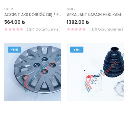
DIĞER
DIĞER
ACCENT AKS KÖRÜĞÜ DIŞ / EXCEL HN09LF3152-YS
ARKA JANT KAPAGI H100 KAMYONET 52960-4F400-HMC
564.00 ₺
1392.00 ₺
( 214 Görüntüleme )
( 176 Görüntüleme )
YENI
YENI