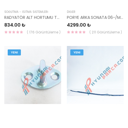
SOĞUTMA - ISITMA SİSTEMLERİ
DIĞER
RADYATÖR ALT HORTUMU TUCSON DİZEL 25412-1F350-YS
PORYE ARKA SONATA 06-/MAGENTİS 52730-3K000-YS
834.00 ₺
4299.00 ₺
( 176 Görüntüleme )
( 211 Görüntüleme )
YENI
YENI