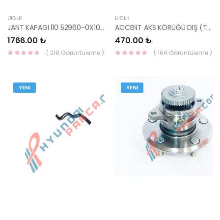
DIĞER
DIĞER
JANT KAPAGI İ10 52960-0X100-HMC
ACCENT AKS KÖRÜĞÜ DIŞ (TAKIM) 06- ERA/GETZ 06- HN09LF3180-YS
1766.00 ₺
470.00 ₺
( 218 Görüntüleme )
( 164 Görüntüleme )
YENI
YENI