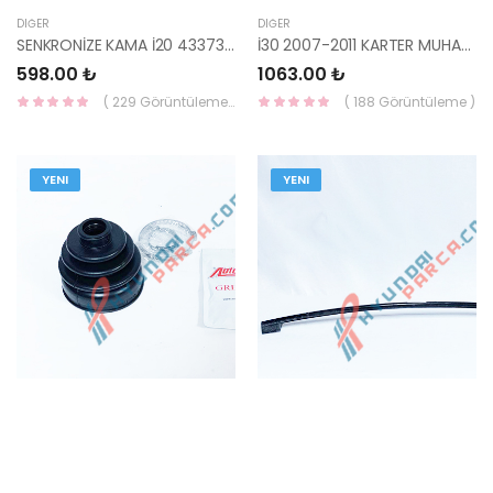
DIĞER
DIĞER
SENKRONİZE KAMA İ20 43373-02600-HMC
İ30 2007-2011 KARTER MUHAFAZA SAĞ BENZİNLİ-DİZEL 29120-2H000-HMC
598.00 ₺
1063.00 ₺
( 229 Görüntüleme )
( 188 Görüntüleme )
YENI
YENI