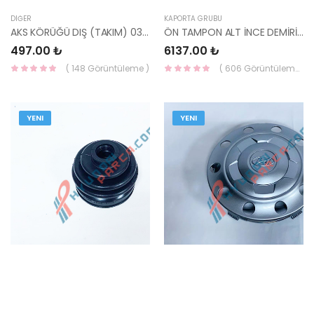
DIĞER
KAPORTA GRUBU
AKS KÖRÜĞÜ DIŞ (TAKIM) 03-06 DİZEL/ERA DİZEL HN09LF3160-YS
ÖN TAMPON ALT İNCE DEMİRİ TUCSON 2015- 86571-D7000-HMC
497.00 ₺
6137.00 ₺
( 148 Görüntüleme )
( 606 Görüntüleme )
YENI
YENI