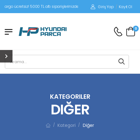
z! 5000 TL altı siparişlerinizde siparişleriniz alıcı ödemeli gönderilir.
Giriş Yap
/
Kayıt Ol
0
KATEGORILER
DIĞER
Kategori
Diğer
/
/