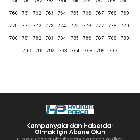
750
751
752
753
754
755
756
757
758
759
760
761
762
763
764
765
766
767
768
769
770
771
772
773
774
775
776
777
778
779
780
781
782
783
784
785
786
787
788
789
790
791
792
793
794
795
796
797
Kampanyalardan Haberdar
Olmak İçin Abone Olun
E-Posta abonesi olarak kampanyalardan ve diğer