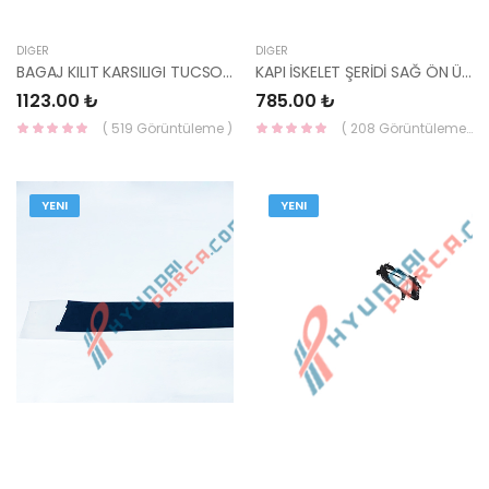
DIĞER
DIĞER
BAGAJ KILIT KARSILIGI TUCSON 2015- 81210-C5000-HMC
KAPI İSKELET ŞERİDİ SAĞ ÖN ÜST BLUE - STİCKER 86372-1R000-HMC
1123.00 ₺
785.00 ₺
( 519 Görüntüleme )
( 208 Görüntüleme )
YENI
YENI