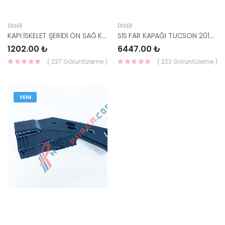
DIĞER
DIĞER
KAPI İSKELET ŞERİDİ ÖN SAĞ KAPI STİCKER BLUE 86373-0U000-HMC
SİS FAR KAPAĞI TUCSON 2018 SAĞ 86526-D7530-HMC
1202.00 ₺
6447.00 ₺
( 237 Görüntüleme )
( 222 Görüntüleme )
YENI