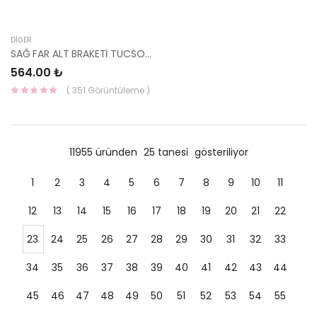
DIĞER
SAĞ FAR ALT BRAKETİ TUCSON 2015- 86552-D7000-YS
564.00 ₺
( 351 Görüntüleme )
11955 üründen
25 tanesi
gösteriliyor
1
2
3
4
5
6
7
8
9
10
11
12
13
14
15
16
17
18
19
20
21
22
23
24
25
26
27
28
29
30
31
32
33
34
35
36
37
38
39
40
41
42
43
44
45
46
47
48
49
50
51
52
53
54
55