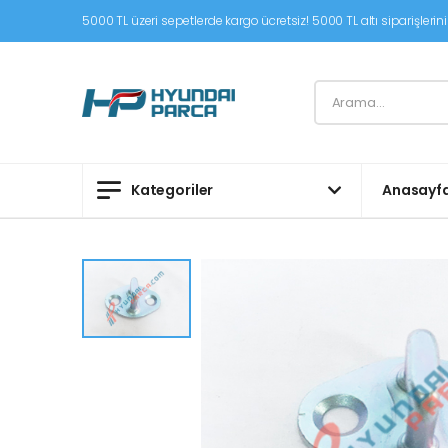
5000 TL üzeri sepetlerde kargo ücretsiz! 5000 TL altı siparişleriniz
Kategoriler
Anasayf