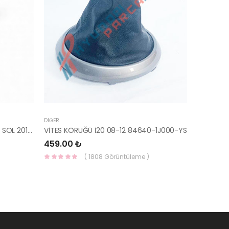
DIĞER
İ20 ARKA ÇAMURLUK DIŞ BAKALİTİ SOL 2015- ( PARLAK SİYAH ) 87360-C8000-YS
VİTES KÖRÜĞÜ İ20 08-12 84640-1J000-YS
459.00 ₺
( 1808 Görüntüleme )