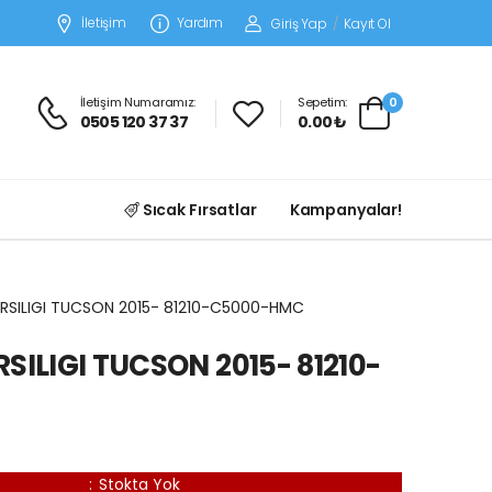
İletişim
Yardım
Giriş Yap
/
Kayıt Ol
İletişim Numaramız:
Sepetim:
0
0505 120 37 37
0.00 ₺
Sıcak Fırsatlar
Kampanyalar!
ARSILIGI TUCSON 2015- 81210-C5000-HMC
SILIGI TUCSON 2015- 81210-
:
Stokta Yok