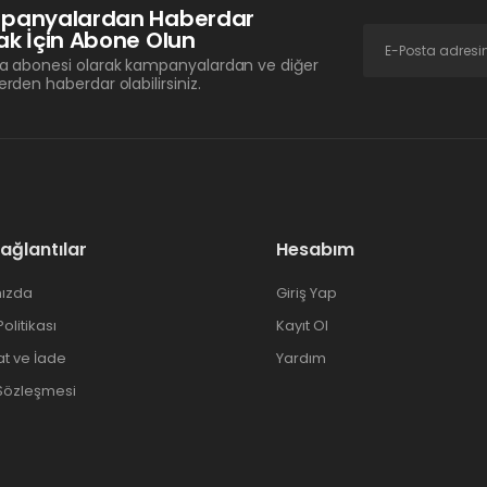
panyalardan Haberdar
k İçin Abone Olun
a abonesi olarak kampanyalardan ve diğer
erden haberdar olabilirsiniz.
Bağlantılar
Hesabım
ızda
Giriş Yap
 Politikası
Kayıt Ol
at ve İade
Yardım
 Sözleşmesi