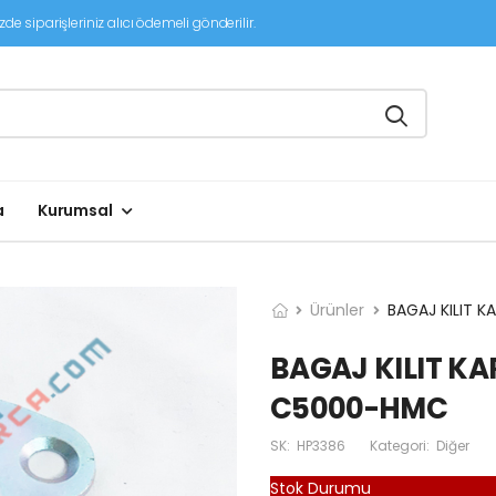
de siparişleriniz alıcı ödemeli gönderilir.
a
Kurumsal
Ürünler
BAGAJ KILIT K
BAGAJ KILIT KAR
C5000-HMC
SK:
HP3386
Kategori:
Diğer
Stok Durumu