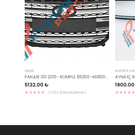
DIĞER
KAPORTA GR
PANJUR İ30 2015- KOMPLE 86350-A6800-YS
5132.00 ₺
1900.00
( 1722 Görüntüleme )