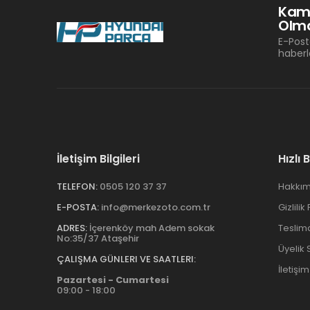
Kam
Olma
E-Post
haberl
İletişim Bilgileri
Hızlı 
TELEFON:
0505 120 37 37
Hakkım
E-POSTA:
info@merkezoto.com.tr
Gizlilik
ADRES:
İçerenköy mah Adem sokak
Teslim
No:35/37 Ataşehir
Üyelik
ÇALIŞMA GÜNLERI VE SAATLERI:
İletişim
Pazartesi - Cumartesi
09:00 - 18:00