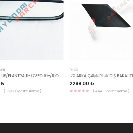
UBU
DIĞER
AYNA İÇ BLUE/ELANTRA 11-/CEED 10-/RİO 12-/SPORTAGE 11- 85101-3X100-HMC
 ₺
2298.00 ₺
( 1503 Görüntüleme )
( 444 Görüntüleme )