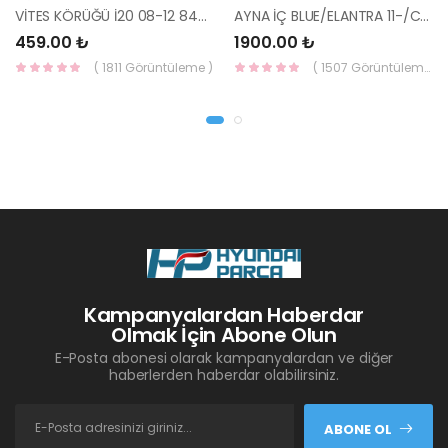
VİTES KÖRÜĞÜ İ20 08-12 84640-1J000-YS
AYNA İÇ BLUE/ELANTRA 11-/CEED 10-/RİO 12-/SPORTAGE 11- 85101-3X100-HMC
459.00 ₺
1900.00 ₺
( 1811 Görüntüleme )
( 1507 Görüntüleme )
Kampanyalardan Haberdar
Olmak İçin Abone Olun
E-Posta abonesi olarak kampanyalardan ve diğer
haberlerden haberdar olabilirsiniz.
ABONE OL