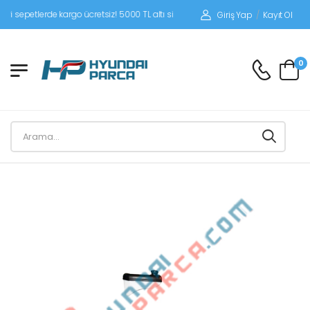
sepetlerde kargo ücretsiz! 5000 TL altı siparişlerinizde siparişleriniz alıcı ödemel
Giriş Yap
/
Kayıt Ol
0