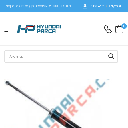
petlerde kargo ücretsiz! 5000 TL altı siparişlerinizde siparişleriniz alıcı ödemeli
Giriş Yap
/
Kayıt Ol
0