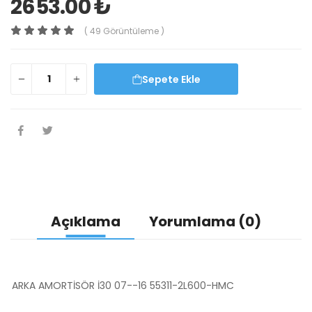
2653.00 ₺
( 49 Görüntüleme )
Sepete Ekle
Açıklama
Yorumlama (0)
ARKA AMORTİSÖR İ30 07--16 55311-2L600-HMC