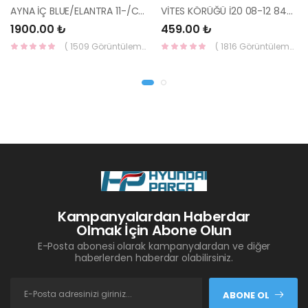
AYNA İÇ BLUE/ELANTRA 11-/CEED 10-/RİO 12-/SPORTAGE 11- 85101-3X100-HMC
VİTES KÖRÜĞÜ İ20 08-12 84640-1J000-YS
1900.00 ₺
459.00 ₺
( 1509 Görüntüleme )
( 1816 Görüntüleme )
Kampanyalardan Haberdar
Olmak İçin Abone Olun
E-Posta abonesi olarak kampanyalardan ve diğer
haberlerden haberdar olabilirsiniz.
ABONE OL