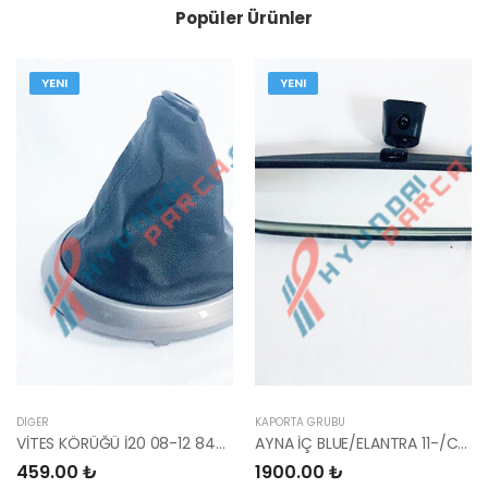
Popüler Ürünler
YENI
YENI
DIĞER
KAPORTA GRUBU
VİTES KÖRÜĞÜ İ20 08-12 84640-1J000-YS
AYNA İÇ BLUE/ELANTRA 11-/CEED 10-/RİO 12-/SPORTAGE 11- 85101-3X100-HMC
459.00 ₺
1900.00 ₺