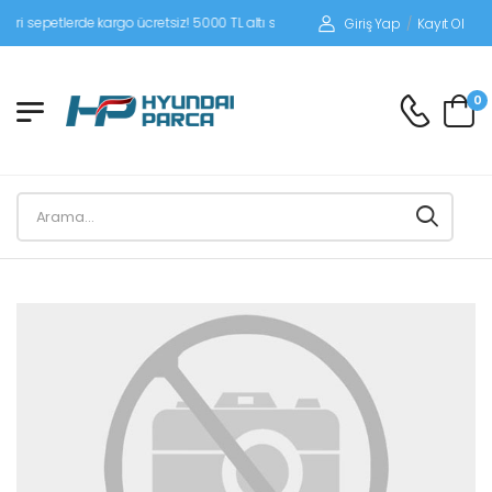
epetlerde kargo ücretsiz! 5000 TL altı siparişlerinizde siparişleriniz alıcı ödemel
Giriş Yap
/
Kayıt Ol
0