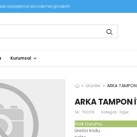
de siparişleriniz alıcı ödemeli gönderilir.
a
Kurumsal
Ürünler
ARKA TAMPON 
ARKA TAMPON İ1
SK:
TK2019
Kategori:
Diğer
Stok Durumu
Üretici Kodu