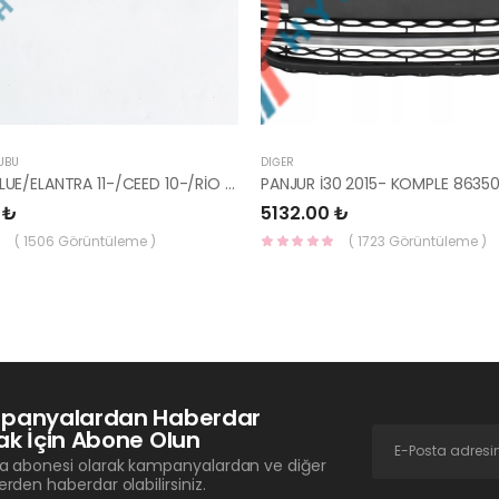
UBU
DIĞER
AYNA İÇ BLUE/ELANTRA 11-/CEED 10-/RİO 12-/SPORTAGE 11- 85101-3X100-HMC
 ₺
5132.00 ₺
( 1506 Görüntüleme )
( 1723 Görüntüleme )
panyalardan Haberdar
k İçin Abone Olun
a abonesi olarak kampanyalardan ve diğer
erden haberdar olabilirsiniz.