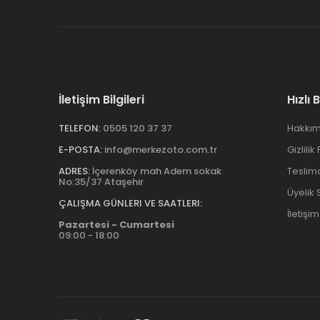
İletişim Bilgileri
Hızlı 
TELEFON:
0505 120 37 37
Hakkım
E-POSTA:
info@merkezoto.com.tr
Gizlilik
ADRES:
İçerenköy mah Adem sokak
Teslim
No:35/37 Ataşehir
Üyelik
ÇALIŞMA GÜNLERI VE SAATLERI:
İletişim
Pazartesi - Cumartesi
09:00 - 18:00