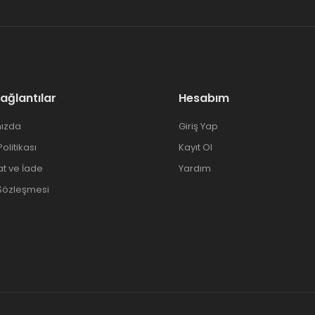
Bağlantılar
Hesabım
ızda
Giriş Yap
 Politikası
Kayıt Ol
at ve İade
Yardım
 Sözleşmesi