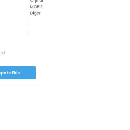
:
Orjinal
:
MOBIS
:
Diğer
:
:
:
e )
Sepete Ekle