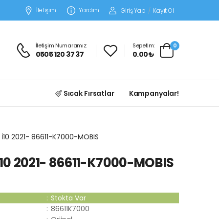
İletişim
Yardım
Giriş Yap
/
Kayıt Ol
İletişim Numaramız:
Sepetim:
0
0505 120 37 37
0.00 ₺
Sıcak Fırsatlar
Kampanyalar!
İ10 2021- 86611-K7000-MOBIS
0 2021- 86611-K7000-MOBIS
:
Stokta Var
:
86611K7000