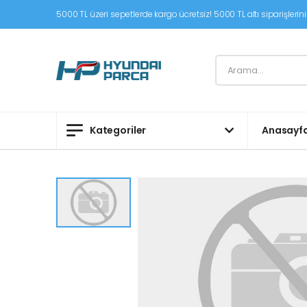
5000 TL üzeri sepetlerde kargo ücretsiz! 5000 TL altı siparişleriniz
Kategoriler
Anasayf