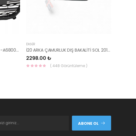
DIĞER
PANJUR İ30 2015- KOMPLE 86350-A6800-YS
İ20 ARKA ÇAMURLUK DIŞ BAKALİTİ SOL 2015- ( PARLAK SİYAH ) 87360-C8000-YS
2298.00 ₺
( 448 Görüntüleme )
ABONE OL