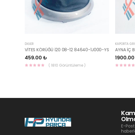
DIĞER
KAPORTA GR
VİTES KÖRÜĞÜ İ20 08-12 84640-1J000-YS
459.00 ₺
1900.00
( 1810 Görüntüleme )
Kam
Olma
E-Post
haberl