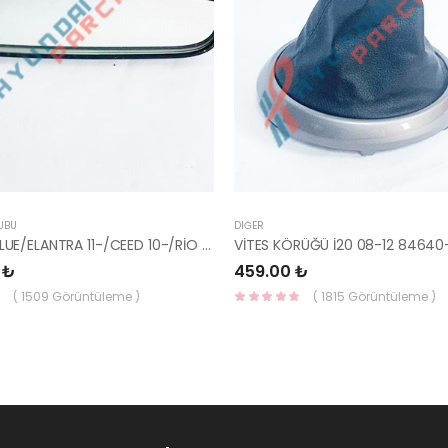
UBU
DIĞER
AYNA İÇ BLUE/ELANTRA 11-/CEED 10-/RİO 12-/SPORTAGE 11- 85101-3X100-HMC
VİTES KÖRÜĞÜ İ20 08-12 84640
 ₺
459.00 ₺
( 1509 Görüntüleme )
( 1815 Görüntüleme )