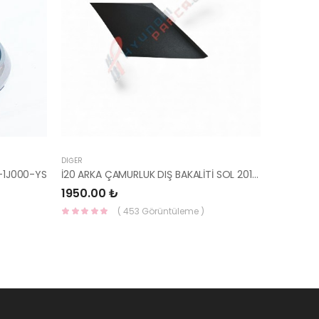
DIĞER
-1J000-YS
İ20 ARKA ÇAMURLUK DIŞ BAKALİTİ SOL 2015- ( PARLAK SİYAH ) 87360-C8000-YS
1950.00 ₺
( 453 Görüntüleme )