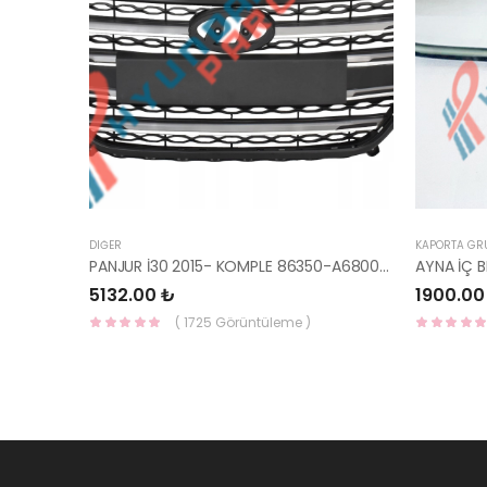
DIĞER
KAPORTA GR
PANJUR İ30 2015- KOMPLE 86350-A6800-YS
5132.00 ₺
1900.00
( 1725 Görüntüleme )