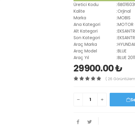
Üretici Kodu
:
6B01603
Kalite
:
Orjinal
Marka
:
MOBIS
Ana Kategori
:
MOTOR 
Alt Kategori
:
EKSANTRİ
Son Kategori
:
EKSANTRİ
Araç Marka
:
HYUNDAI
Araç Model
:
BLUE
Araç Yıl
:
BLUE 201
29900.00 ₺
( 26 Görüntülem