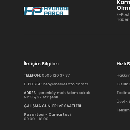
Kam
Olma
E-Post
haberl
İletişim Bilgileri
Hızlı 
TELEFON:
0505 120 37 37
Hakkım
E-POSTA:
info@merkezoto.com.tr
Gizlilik
ADRES:
İçerenköy mah Adem sokak
Teslim
No:35/37 Ataşehir
Üyelik
ÇALIŞMA GÜNLERI VE SAATLERI:
İletişim
Pazartesi - Cumartesi
09:00 - 18:00