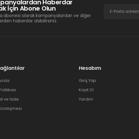
panyalardan Haberdar
k İçin Abone Olun
a abonesi olarak kampanyalardan ve diğer
erden haberdar olabilirsiniz.
Bağlantılar
Hesabım
ızda
Giriş Yap
 Politikası
Kayıt Ol
at ve İade
Yardım
 Sözleşmesi