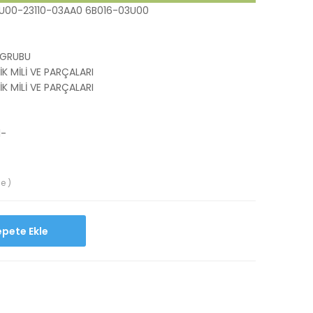
U00-23110-03AA0 6B016-03U00
GRUBU
K MİLİ VE PARÇALARI
K MİLİ VE PARÇALARI
1-
e )
Sepete Ekle