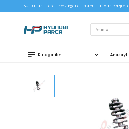
5000 TL üzeri sepetlerde kargo ücretsiz! 5000 TL altı siparişleriniz
Kategoriler
Anasayf