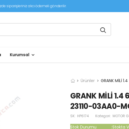
de siparişleriniz alıcı ödemeli gönderilir.
a
Kurumsal
Ürünler
GRANK MİLİ 1.
GRANK MİLİ 1.4 
23110-03AA0-M
SK:
HP6174
Kategori:
MOTOR G
Stok Durumu
:
Stokta V