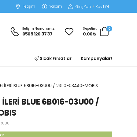
İletişim
Yardım
Giriş Yap
/
Kayıt Ol
İletişim Numaramız:
Sepetim:
0
0505 120 37 37
0.00 ₺
Sıcak Fırsatlar
Kampanyalar!
4 6 İLERİ BLUE 6B016-03U00 / 23110-03AA0-MOBIS
6 İLERİ BLUE 6B016-03U00 /
OBIS
RUBU
ar