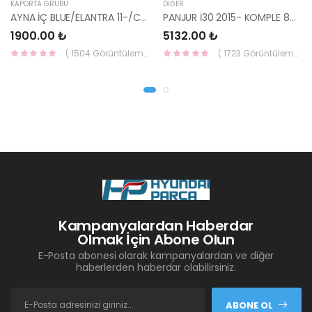
KAPORTA GRUBU
DIĞER
AYNA İÇ BLUE/ELANTRA 11-/CEED 10-/RİO 12-/SPORTAGE 11- 85101-3X100-HMC
PANJUR İ30 2015- KOMPLE 86350-A6800-YS
1900.00 ₺
5132.00 ₺
( 1504 Görüntüleme )
( 1723 Görüntüleme )
Kampanyalardan Haberdar
Olmak İçin Abone Olun
E-Posta abonesi olarak kampanyalardan ve diğer
haberlerden haberdar olabilirsiniz.
ABONE OL