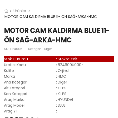
Ürünler
MOTOR CAM KALDIRMA BLUE 11- ÖN SAĞ-ARKA-HMC
MOTOR CAM KALDIRMA BLUE 11-
ÖN SAĞ-ARKA-HMC
SK:
HP4005
Kategori:
Diğer
Stok Durumu
:
Stokta Yok
Üretici Kodu
:
824600U000-
Kalite
:
Orjinal
Marka
:
HMC
Ana Kategori
:
Diğer
Alt Kategori
:
KLİPS
Son Kategori
:
KLİPS
Araç Marka
:
HYUNDAI
Araç Model
:
BLUE
Araç Yıl
: