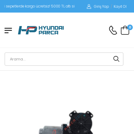
epetlerde kargo ücretsiz! 5000 TL altı siparişlerinizde siparişleriniz alıcı ödemel
Giriş Yap
/
Kayıt Ol
0