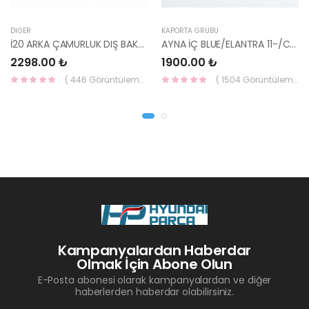
DIĞER
KAPORTA GRUBU
İ20 ARKA ÇAMURLUK DIŞ BAKALİTİ SOL 2015- ( PARLAK SİYAH ) 87360-C8000-YS
AYNA İÇ BLUE/ELANTRA 11-/CEED 10-/RİO 12-/SPORTAGE 11- 85101-3X100-HMC
2298.00 ₺
1900.00 ₺
( 446 Görüntüleme )
( 1504 Görüntüleme )
Kampanyalardan Haberdar
Olmak İçin Abone Olun
E-Posta abonesi olarak kampanyalardan ve diğer
haberlerden haberdar olabilirsiniz.