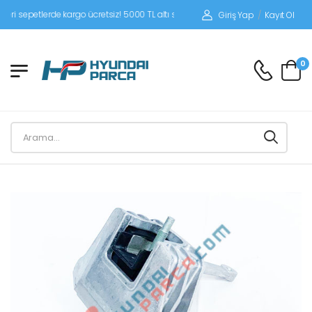
epetlerde kargo ücretsiz! 5000 TL altı siparişlerinizde siparişleriniz alıcı ödemel
Giriş Yap
/
Kayıt Ol
0