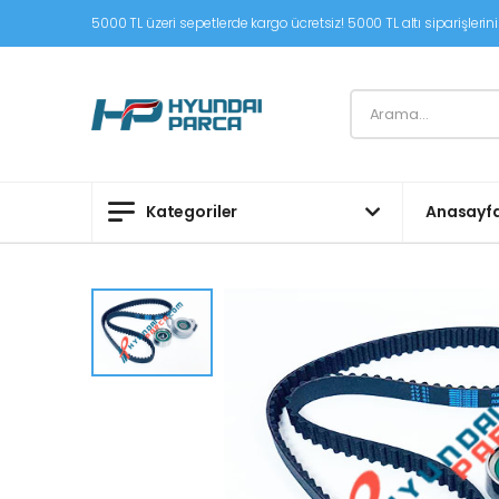
5000 TL üzeri sepetlerde kargo ücretsiz! 5000 TL altı siparişleriniz
Kategoriler
Anasayf