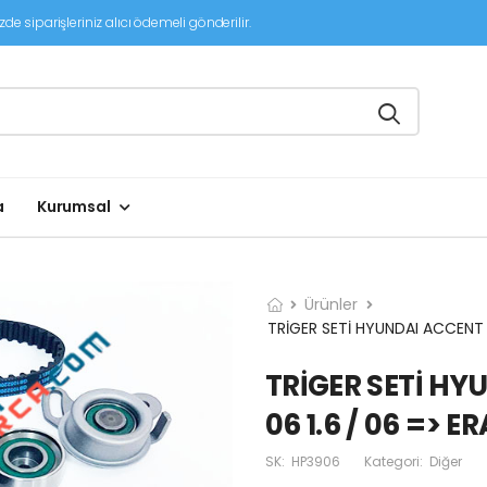
de siparişleriniz alıcı ödemeli gönderilir.
a
Kurumsal
Ürünler
TRİGER SETİ HYUNDAI ACCENT 00
TRİGER SETİ HYU
06 1.6 / 06 => ERA
SK:
HP3906
Kategori:
Diğer