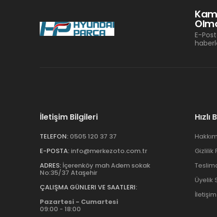
Kam
Olma
E-Post
haberl
İletişim Bilgileri
Hızlı 
TELEFON:
0505 120 37 37
Hakkım
E-POSTA:
info@merkezoto.com.tr
Gizlilik
ADRES:
İçerenköy mah Adem sokak
Teslim
No:35/37 Ataşehir
Üyelik
ÇALIŞMA GÜNLERI VE SAATLERI:
İletişim
Pazartesi - Cumartesi
09:00 - 18:00