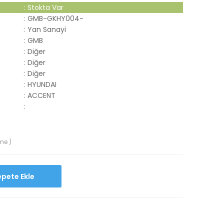
:
Stokta Var
:
GMB-GKHY004-
:
Yan Sanayi
:
GMB
:
Diğer
:
Diğer
:
Diğer
:
HYUNDAI
:
ACCENT
:
me )
Sepete Ekle