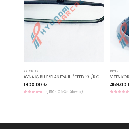
KAPORTA GRUBU
DIĞER
AYNA İÇ BLUE/ELANTRA 11-/CEED 10-/RİO 12-/SPORTAGE 11- 85101-3X100-HMC
VİTES KÖ
1900.00 ₺
459.00 
( 1504 Görüntüleme )