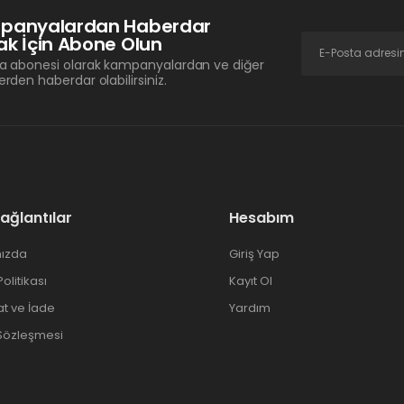
panyalardan Haberdar
k İçin Abone Olun
a abonesi olarak kampanyalardan ve diğer
erden haberdar olabilirsiniz.
Bağlantılar
Hesabım
ızda
Giriş Yap
 Politikası
Kayıt Ol
at ve İade
Yardım
 Sözleşmesi