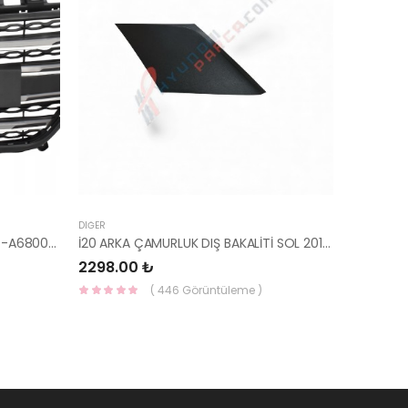
DIĞER
PANJUR İ30 2015- KOMPLE 86350-A6800-YS
İ20 ARKA ÇAMURLUK DIŞ BAKALİTİ SOL 2015- ( PARLAK SİYAH ) 87360-C8000-YS
2298.00 ₺
( 446 Görüntüleme )