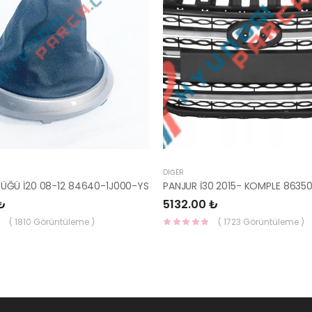
DIĞER
RÜĞÜ İ20 08-12 84640-1J000-YS
₺
5132.00 ₺
( 1810 Görüntüleme )
( 1723 Görüntüleme )