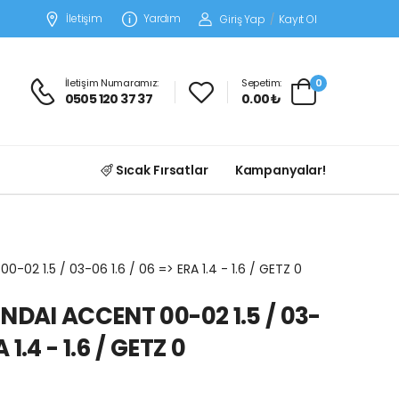
İletişim
Yardım
Giriş Yap
/
Kayıt Ol
İletişim Numaramız:
Sepetim:
0
0505 120 37 37
0.00 ₺
Sıcak Fırsatlar
Kampanyalar!
-02 1.5 / 03-06 1.6 / 06 => ERA 1.4 - 1.6 / GETZ 0
NDAI ACCENT 00-02 1.5 / 03-
 1.4 - 1.6 / GETZ 0