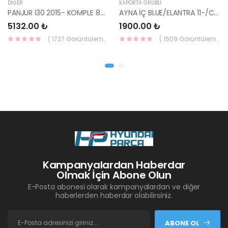
DIĞER
KAPORTA GRUBU
PANJUR İ30 2015- KOMPLE 86350-A6800-YS
AYNA İÇ BLUE/ELANTRA 11-/CEED 10-/RİO 12-/SPORTAGE 11- 85101-3X100-HMC
5132.00 ₺
1900.00 ₺
( 1727 Görüntüleme )
( 1509 Görüntüleme )
Kampanyalardan Haberdar
Olmak İçin Abone Olun
E-Posta abonesi olarak kampanyalardan ve diğer
haberlerden haberdar olabilirsiniz.
ABONE OL