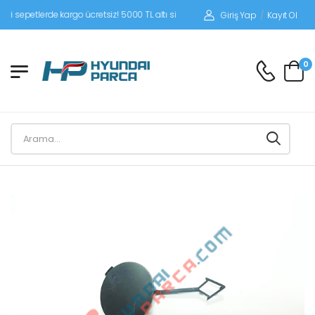
petlerde kargo ücretsiz! 5000 TL altı siparişlerinizde siparişleriniz alıcı ödemeli
Giriş Yap
/
Kayıt Ol
0