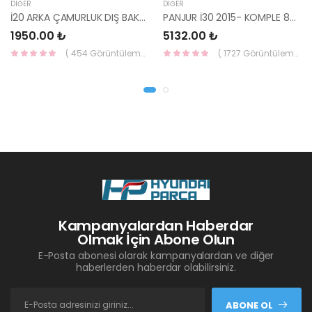
DIĞER
DIĞER
İ20 ARKA ÇAMURLUK DIŞ BAKALİTİ SOL 2015- ( PARLAK SİYAH ) 87360-C8000-YS
PANJUR İ30 2015- KOMPLE 86350-A6800-YS
1950.00 ₺
5132.00 ₺
( 454 Görüntüleme )
( 1727 Görüntüleme )
Kampanyalardan Haberdar
Olmak İçin Abone Olun
E-Posta abonesi olarak kampanyalardan ve diğer
haberlerden haberdar olabilirsiniz.
ABONE OL