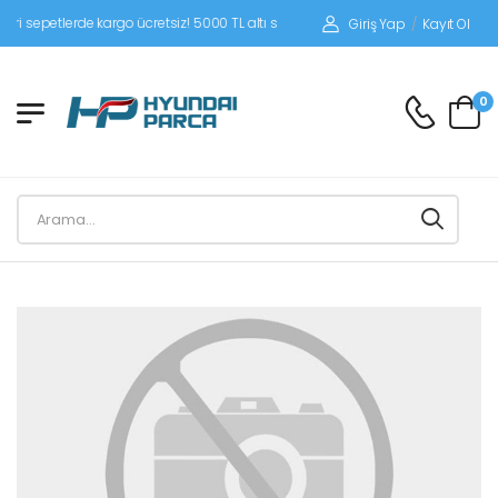
epetlerde kargo ücretsiz! 5000 TL altı siparişlerinizde siparişleriniz alıcı ödemel
Giriş Yap
/
Kayıt Ol
0