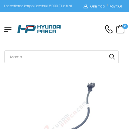
petlerde kargo ücretsiz! 5000 TL altı siparişlerinizde siparişleriniz alıcı ödemeli
Giriş Yap
/
Kayıt Ol
0