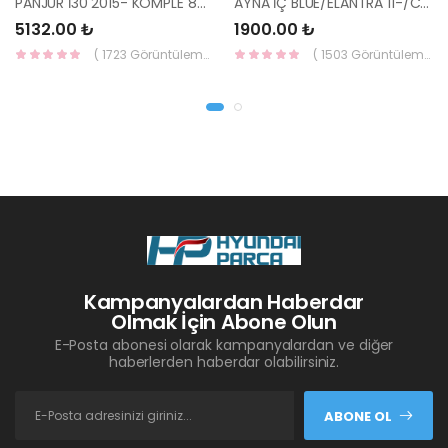
PANJUR İ30 2015- KOMPLE 86350-A6800-YS
AYNA İÇ BLUE/ELANTRA 11-/CEED 10-/RİO 12-/SPORTAGE 11- 85101-3X100-HMC
5132.00 ₺
1900.00 ₺
( 1723 Görüntüleme )
( 1503 Görüntüleme )
Kampanyalardan Haberdar
Olmak İçin Abone Olun
E-Posta abonesi olarak kampanyalardan ve diğer
haberlerden haberdar olabilirsiniz.
ABONE OL