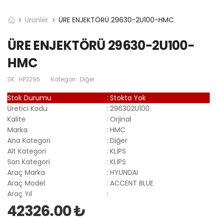
Ürünler
ÜRE ENJEKTÖRÜ 29630-2U100-HMC
ÜRE ENJEKTÖRÜ 29630-2U100-
HMC
SK:
HP3296
Kategori:
Diğer
Stok Durumu
:
Stokta Yok
Üretici Kodu
:
296302U100
Kalite
:
Orjinal
Marka
:
HMC
Ana Kategori
:
Diğer
Alt Kategori
:
KLİPS
Son Kategori
:
KLİPS
Araç Marka
:
HYUNDAI
Araç Model
:
ACCENT BLUE
Araç Yıl
:
42326.00 ₺