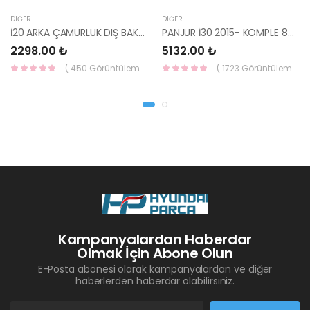
DIĞER
DIĞER
İ20 ARKA ÇAMURLUK DIŞ BAKALİTİ SOL 2015- ( PARLAK SİYAH ) 87360-C8000-YS
PANJUR İ30 2015- KOMPLE 86350-A6800-YS
2298.00 ₺
5132.00 ₺
( 450 Görüntüleme )
( 1723 Görüntüleme )
Kampanyalardan Haberdar
Olmak İçin Abone Olun
E-Posta abonesi olarak kampanyalardan ve diğer
haberlerden haberdar olabilirsiniz.