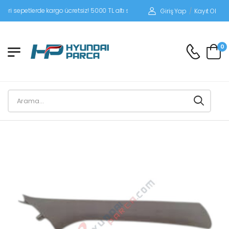
 sepetlerde kargo ücretsiz! 5000 TL altı siparişlerinizde siparişleriniz alıcı ödeme
Giriş Yap
/
Kayıt Ol
0