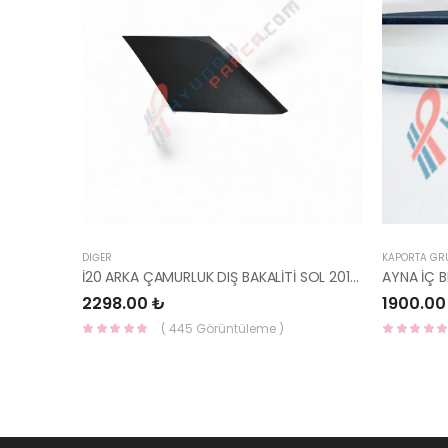
DIĞER
KAPORTA GR
İ20 ARKA ÇAMURLUK DIŞ BAKALİTİ SOL 2015- ( PARLAK SİYAH ) 87360-C8000-YS
2298.00 ₺
1900.00
( 445 Görüntüleme )