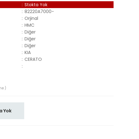
:
Stokta Yok
:
82220A7000-
:
Orjinal
:
HMC
:
Diğer
:
Diğer
:
Diğer
:
KIA
:
CERATO
:
me )
a Yok