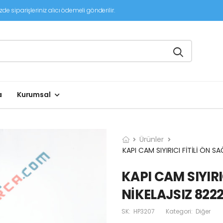
de siparişleriniz alıcı ödemeli gönderilir.
a
Kurumsal
Ürünler
KAPI CAM SIYIRICI FİTİLİ ÖN
KAPI CAM SIYIRI
NİKELAJSIZ 82
SK:
HP3207
Kategori:
Diğer