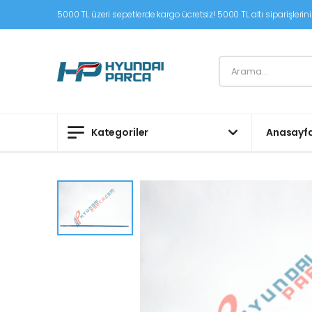
5000 TL üzeri sepetlerde kargo ücretsiz! 5000 TL altı siparişleriniz
Kategoriler
Anasayf