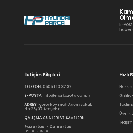
Kam
Olma
E-Post
haberl
İletişim Bilgileri
Hızlı 
TELEFON:
0505 120 37 37
Hakkım
E-POSTA:
info@merkezoto.com.tr
Gizlilik
ADRES:
İçerenköy mah Adem sokak
Teslim
No:35/37 Ataşehir
Üyelik
ÇALIŞMA GÜNLERI VE SAATLERI:
İletişim
Pazartesi - Cumartesi
09:00 - 18:00