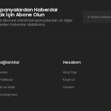
panyalardan Haberdar
k İçin Abone Olun
a abonesi olarak kampanyalardan ve diğer
erden haberdar olabilirsiniz.
Bağlantılar
Hesabım
ızda
Giriş Yap
 Politikası
Kayıt Ol
at ve İade
Yardım
 Sözleşmesi