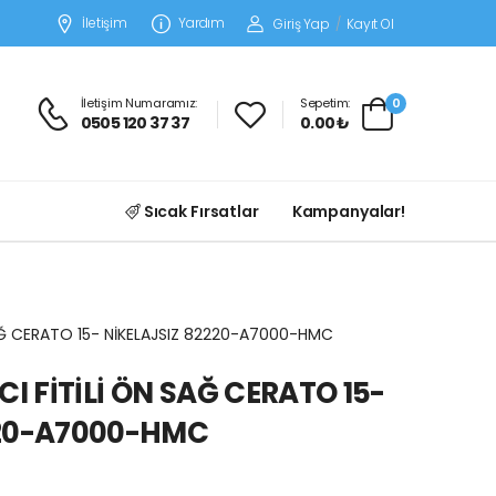
İletişim
Yardım
Giriş Yap
/
Kayıt Ol
İletişim Numaramız:
Sepetim:
0
0505 120 37 37
0.00 ₺
Sıcak Fırsatlar
Kampanyalar!
 SAĞ CERATO 15- NİKELAJSIZ 82220-A7000-HMC
CI FİTİLİ ÖN SAĞ CERATO 15-
220-A7000-HMC