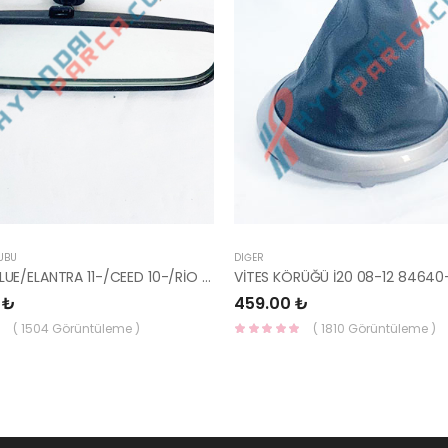
UBU
DIĞER
AYNA İÇ BLUE/ELANTRA 11-/CEED 10-/RİO 12-/SPORTAGE 11- 85101-3X100-HMC
VİTES KÖRÜĞÜ İ20 08-12 84640
 ₺
459.00 ₺
( 1504 Görüntüleme )
( 1810 Görüntüleme )