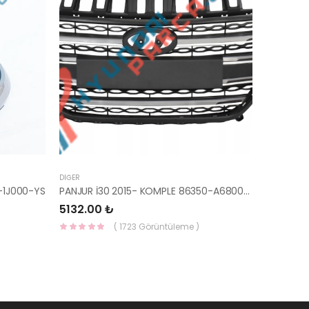
DIĞER
-1J000-YS
PANJUR İ30 2015- KOMPLE 86350-A6800-YS
5132.00 ₺
( 1723 Görüntüleme )