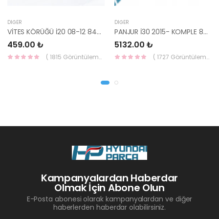
DIĞER
DIĞER
VİTES KÖRÜĞÜ İ20 08-12 84640-1J000-YS
PANJUR İ30 2015- KOMPLE 86350-A6800-YS
459.00 ₺
5132.00 ₺
( 1815 Görüntüleme )
( 1727 Görüntüleme )
Kampanyalardan Haberdar
Olmak İçin Abone Olun
E-Posta abonesi olarak kampanyalardan ve diğer
haberlerden haberdar olabilirsiniz.