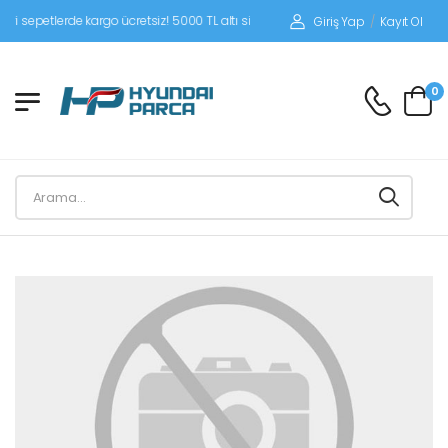
epetlerde kargo ücretsiz! 5000 TL altı siparişlerinizde siparişleriniz alıcı ödemeli
Giriş Yap
/
Kayıt Ol
0