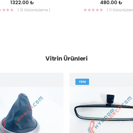
1322.00 ₺
480.00 ₺
( 13 Görüntüleme )
( 11 Görüntüle
Vitrin Ürünleri
YENI