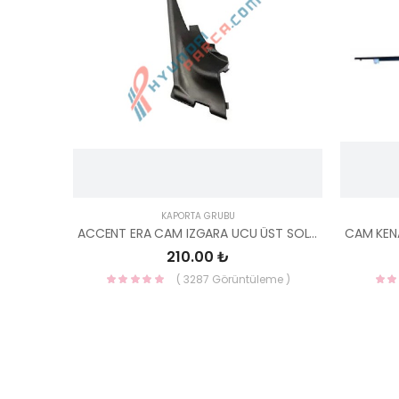
KAPORTA GRUBU
ACCENT ERA CAM IZGARA UCU ÜST SOL ERA 86150-1E010-HMC
210.00 ₺
( 3287 Görüntüleme )