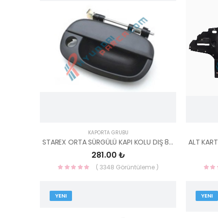
KAPORTA GRUBU
STAREX ORTA SÜRGÜLÜ KAPI KOLU DIŞ 83660-4A300 83660-4A000-YS
281.00 ₺
( 3348 Görüntüleme )
YENI
YENI