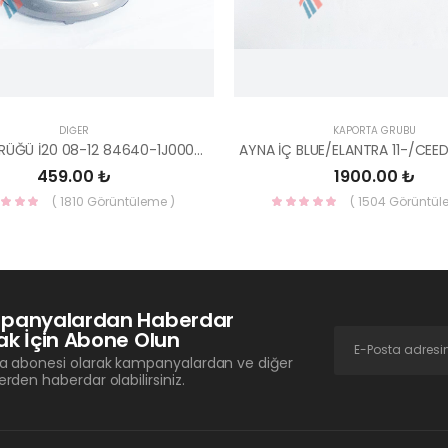
DIĞER
KAPORTA GRUBU
VİTES KÖRÜĞÜ İ20 08-12 84640-1J000-YS
459.00 ₺
1900.00 ₺
( 1810 Görüntüleme )
( 1504 Görüntül
panyalardan Haberdar
k İçin Abone Olun
a abonesi olarak kampanyalardan ve diğer
erden haberdar olabilirsiniz.