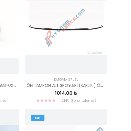
KAPORTA GRUBU
SOL SİS FAR KAPAĞI İ10 07-11 86583-0X000-HMC
ÖN TAMPON ALT SPOYLERİ (KARLIK ) ÖN İ30 2012-2016 86590-A6000-MOBIS
1014.00 ₺
eme )
( 2145 Görüntüleme )
YENI