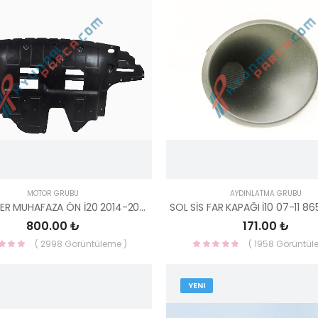
MOTOR GRUBU
AYDINLATMA GRUBU
ALT KARTER MUHAFAZA ÖN İ20 2014-2017 29110-C8000-YS
800.00 ₺
171.00 ₺
( 2998 Görüntüleme )
( 1958 Görüntül
YENI