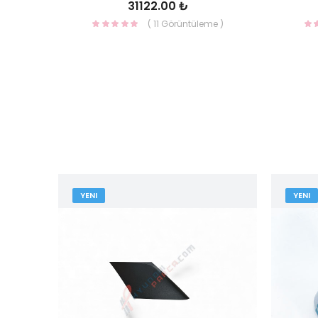
31122.00 ₺
( 11 Görüntüleme )
YENI
YENI