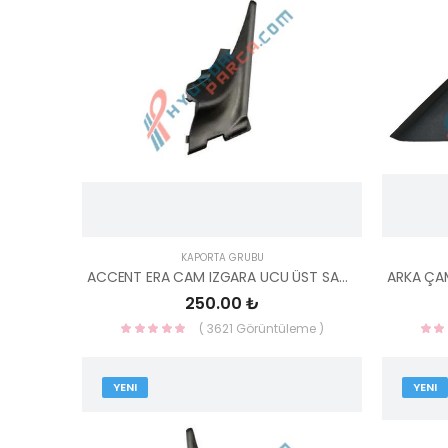
KAPORTA GRUBU
ACCENT ERA CAM IZGARA UCU ÜST SAĞ ERA 86160-1E010-HMC
250.00 ₺
( 3621 Görüntüleme )
YENI
YENI