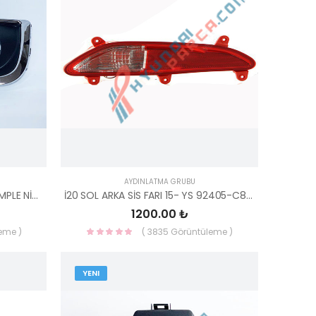
AYDINLATMA GRUBU
İX35 SİS FAR ÇERÇEVESİ SAĞ KOMPLE NİKELAJLI 86586-2Y000-YS
İ20 SOL ARKA SİS FARI 15- YS 92405-C8000-YS
1200.00 ₺
eme )
( 3835 Görüntüleme )
YENI