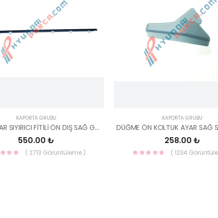
KAPORTA GRUBU
KAPORTA GRUBU
CAM KENAR SIYIRICI FİTİLİ ÖN DIŞ SAĞ GETZ 82220-1C001-HMC
550.00 ₺
258.00 ₺
( 2713 Görüntüleme )
( 1234 Görüntül