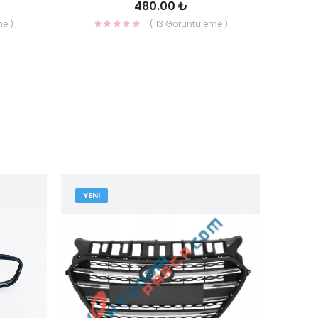
480.00 ₺
me )
( 13 Görüntüleme )
YENI