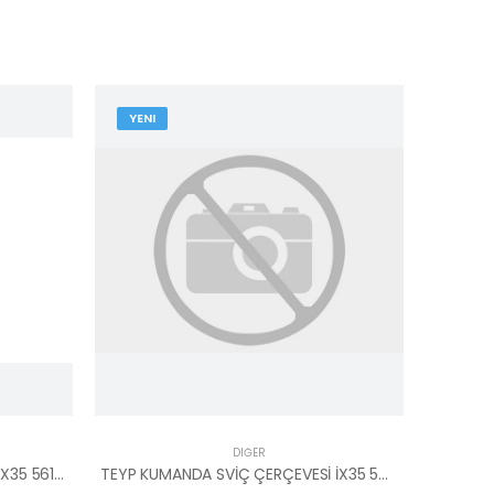
YENI
YENI
DIĞER
SOL KUMANDA SVİÇ ÇERÇEVESİ İX35 56171-2Y000-MOBIS
TEYP KUMANDA SVİÇ ÇERÇEVESİ İX35 56171-2Y900-MOBIS