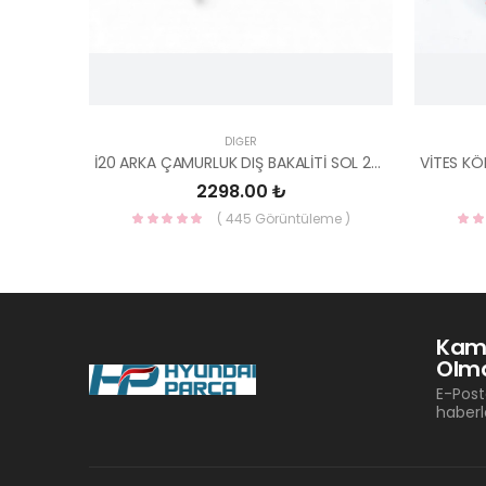
DIĞER
İ20 ARKA ÇAMURLUK DIŞ BAKALİTİ SOL 2015- ( PARLAK SİYAH ) 87360-C8000-YS
2298.00 ₺
( 445 Görüntüleme )
Kam
Olma
E-Post
haberl