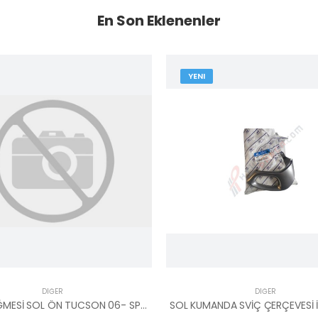
En Son Eklenenler
YENI
DIĞER
DIĞER
CAM DÜĞMESİ SOL ÖN TUCSON 06- SPORTAGE 06- DÖRTLÜ 93570-2E200 YS