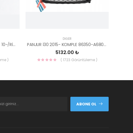
DIĞER
AYNA İÇ BLUE/ELANTRA 11-/CEED 10-/RİO 12-/SPORTAGE 11- 85101-3X100-HMC
PANJUR İ30 2015- KOMPLE 86350-A6800-YS
5132.00 ₺
eme )
( 1723 Görüntüleme )
ABONE OL