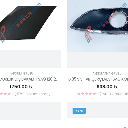
KAPORTA GRUBU
AYDINLATMA GRUBU
ARKA ÇAMURLUK DIŞ BAKALİTİ SAĞ İ20 2015- MAT 87370-C7000-HMC
1750.00 ₺
938.00 ₺
( 5791 Görüntüleme )
( 2408 Görüntül
YENI