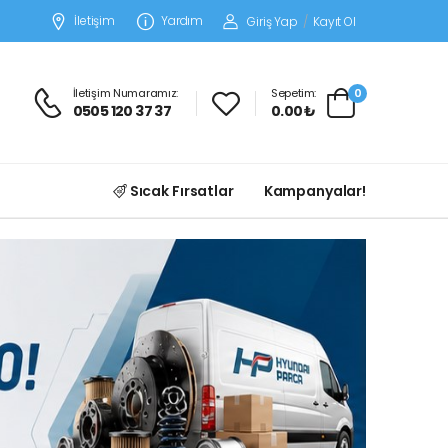
İletişim
Yardım
Giriş Yap
/
Kayıt Ol
İletişim Numaramız:
Sepetim:
0
0505 120 37 37
0.00 ₺
Sıcak Fırsatlar
Kampanyalar!