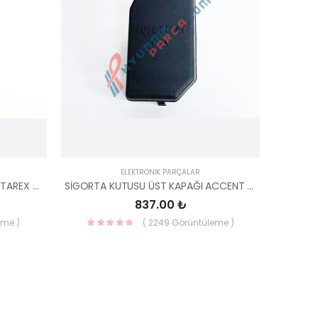
ELEKTRONİK PARÇALAR
DÜĞME ÖN KOLTUK AYAR SAĞ STAREX 05> 88544-4A000-HMC
SİGORTA KUTUSU ÜST KAPAĞI ACCENT ERA 91940-1E101-HMC
837.00 ₺
eme )
( 2249 Görüntüleme )