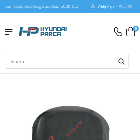
ri sepetlerde kargo ücretsiz! 5000 TL altı siparişlerinizde siparişleriniz alıcı öde
Giriş Yap
/
Kayıt Ol
0