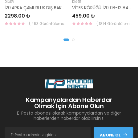
DIĞER
DIĞER
İ20 ARKA ÇAMURLUK DIŞ BAKALİTİ SOL 2015- ( PARLAK SİYAH ) 87360-C8000-YS
VİTES KÖRÜĞÜ İ20 08-12 84640-1J000-YS
2298.00 ₺
459.00 ₺
( 453 Görüntüleme )
( 1814 Görüntüleme )
Kampanyalardan Haberdar
Olmak İçin Abone Olun
E-Posta abonesi olarak kampanyalardan ve diğer
haberlerden haberdar olabilirsiniz.
ABONE OL