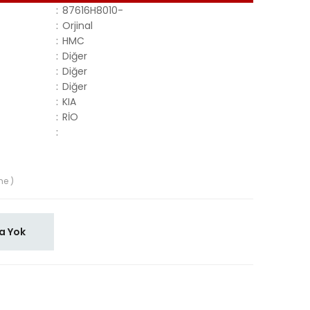
:
87616H8010-
:
Orjinal
:
HMC
:
Diğer
:
Diğer
:
Diğer
:
KIA
:
RİO
:
me )
a Yok