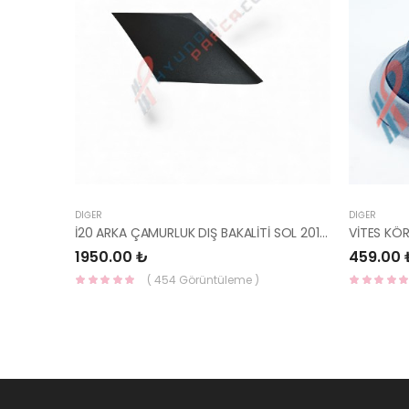
DIĞER
DIĞER
İ20 ARKA ÇAMURLUK DIŞ BAKALİTİ SOL 2015- ( PARLAK SİYAH ) 87360-C8000-YS
VİTES KÖ
1950.00 ₺
459.00 
( 454 Görüntüleme )