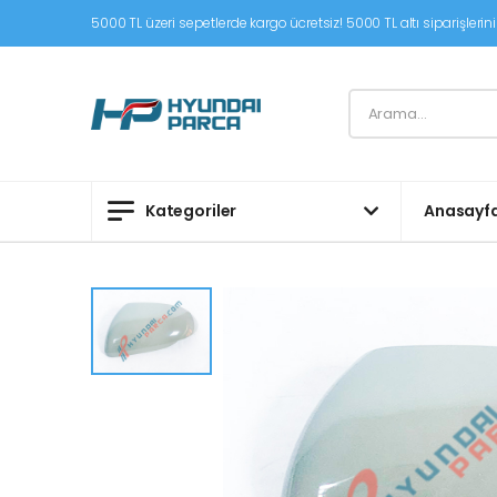
5000 TL üzeri sepetlerde kargo ücretsiz! 5000 TL altı siparişleriniz
Kategoriler
Anasayf