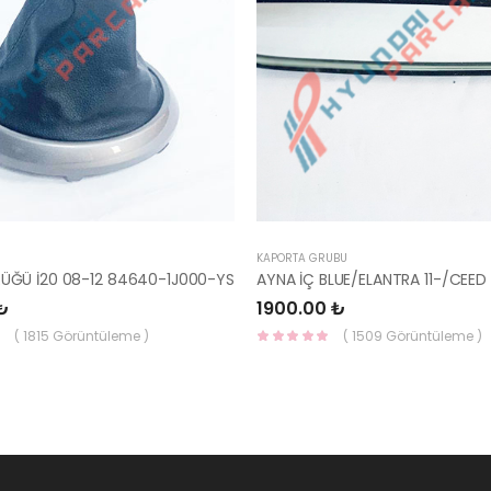
KAPORTA GRUBU
RÜĞÜ İ20 08-12 84640-1J000-YS
₺
1900.00 ₺
( 1815 Görüntüleme )
( 1509 Görüntüleme )