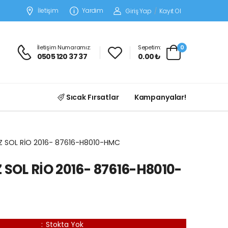
İletişim
Yardım
Giriş Yap
/
Kayıt Ol
İletişim Numaramız:
Sepetim:
0
0505 120 37 37
0.00 ₺
Sıcak Fırsatlar
Kampanyalar!
İZ SOL RİO 2016- 87616-H8010-HMC
 SOL RİO 2016- 87616-H8010-
:
Stokta Yok