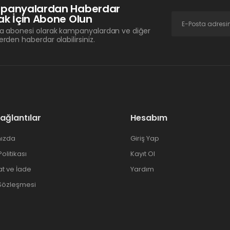
panyalardan Haberdar
k İçin Abone Olun
a abonesi olarak kampanyalardan ve diğer
erden haberdar olabilirsiniz.
Bağlantılar
Hesabım
ızda
Giriş Yap
 Politikası
Kayıt Ol
at ve İade
Yardım
 Sözleşmesi