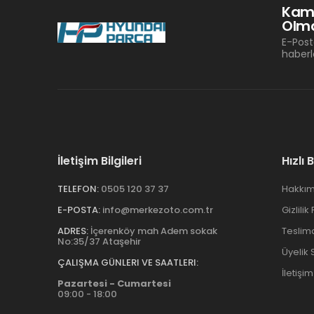
Kam
Olma
E-Post
haberl
İletişim Bilgileri
Hızlı 
TELEFON:
0505 120 37 37
Hakkım
E-POSTA:
info@merkezoto.com.tr
Gizlilik
ADRES:
İçerenköy mah Adem sokak
Teslim
No:35/37 Ataşehir
Üyelik
ÇALIŞMA GÜNLERI VE SAATLERI:
İletişim
Pazartesi - Cumartesi
09:00 - 18:00