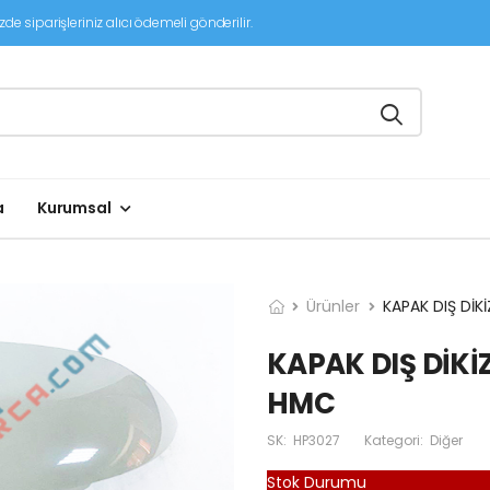
de siparişleriniz alıcı ödemeli gönderilir.
a
Kurumsal
Ürünler
KAPAK DIŞ DİK
KAPAK DIŞ DİKİZ
HMC
SK:
HP3027
Kategori:
Diğer
Stok Durumu