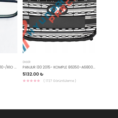
DIĞER
AYNA İÇ BLUE/ELANTRA 11-/CEED 10-/RİO 12-/SPORTAGE 11- 85101-3X100-HMC
PANJUR İ30 2015- KOMPLE 86350-A6800-YS
5132.00 ₺
( 1727 Görüntüleme )