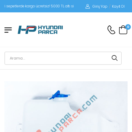
petlerde kargo ücretsiz! 5000 TL altı siparişlerinizde siparişleriniz alıcı ödemeli 
Giriş Yap
/
Kayıt Ol
0