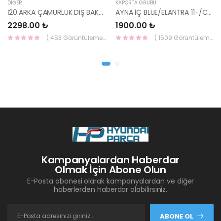
DIĞER
KAPORTA GRUBU
İ20 ARKA ÇAMURLUK DIŞ BAKALİTİ SOL 2015- ( PARLAK SİYAH ) 87360-C8000-YS
AYNA İÇ BLUE/ELANTRA 11-/CEED 10-/RİO 12-/SPORTAGE 11- 85101-3X100-HMC
2298.00 ₺
1900.00 ₺
( 453 Görüntüleme )
( 1509 Görüntüleme )
Kampanyalardan Haberdar
Olmak İçin Abone Olun
E-Posta abonesi olarak kampanyalardan ve diğer
haberlerden haberdar olabilirsiniz.
ABONE OL