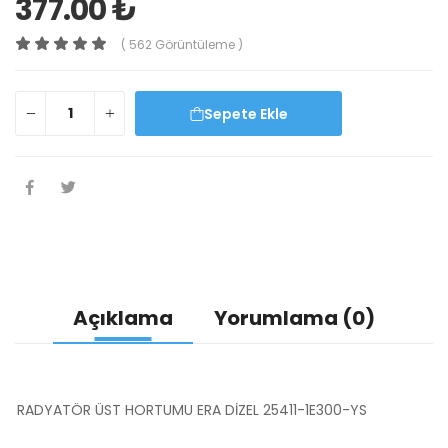
377.00 ₺
( 562 Görüntüleme )
Sepete Ekle
Açıklama
Yorumlama (0)
RADYATÖR ÜST HORTUMU ERA DİZEL 25411-1E300-YS