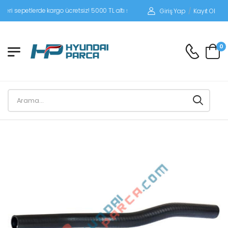
sepetlerde kargo ücretsiz! 5000 TL altı siparişlerinizde siparişleriniz alıcı ödemel
Giriş Yap
/
Kayıt Ol
0