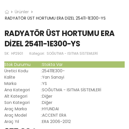
Ürünler
RADYATÖR ÜST HORTUMU ERA DİZEL 25411-1E300-YS
RADYATÖR ÜST HORTUMU ERA
DİZEL 25411-1E300-YS
SK:
HP2901
Kategori:
SOĞUTMA - ISITMA SİSTEMLERİ
Stok Durumu
:
Stokta Var
Üretici Kodu
:
254111E300-
Kalite
:
Yan Sanayi
Marka
:
YS
Ana Kategori
:
SOĞUTMA - ISITMA SİSTEMLERİ
Alt Kategori
:
Diğer
Son Kategori
:
Diğer
Araç Marka
:
HYUNDAI
Araç Model
:
ACCENT ERA
Araç Yıl
:
ERA 2006-2012