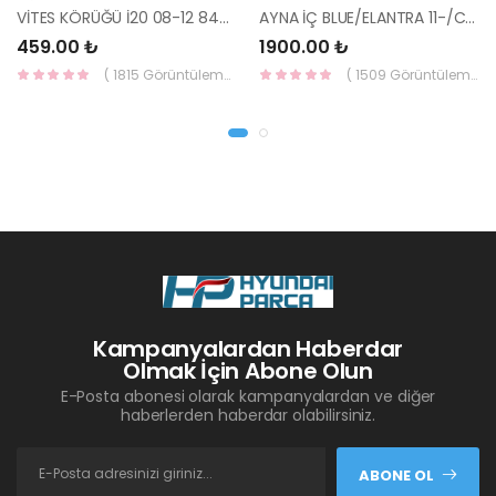
VİTES KÖRÜĞÜ İ20 08-12 84640-1J000-YS
AYNA İÇ BLUE/ELANTRA 11-/CEED 10-/RİO 12-/SPORTAGE 11- 85101-3X100-HMC
459.00 ₺
1900.00 ₺
( 1815 Görüntüleme )
( 1509 Görüntüleme )
Kampanyalardan Haberdar
Olmak İçin Abone Olun
E-Posta abonesi olarak kampanyalardan ve diğer
haberlerden haberdar olabilirsiniz.
ABONE OL