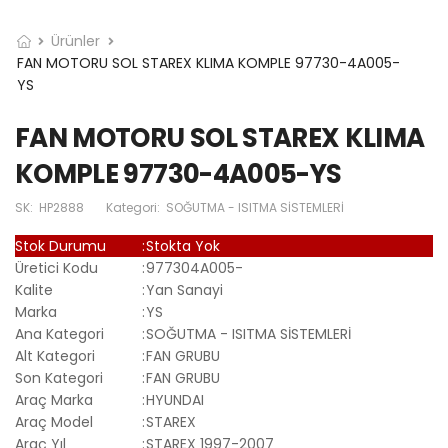
Ürünler
FAN MOTORU SOL STAREX KLIMA KOMPLE 97730-4A005-
YS
FAN MOTORU SOL STAREX KLIMA
KOMPLE 97730-4A005-YS
SK:
HP2888
Kategori:
SOĞUTMA - ISITMA SİSTEMLERİ
Stok Durumu
:
Stokta Yok
Üretici Kodu
:
977304A005-
Kalite
:
Yan Sanayi
Marka
:
YS
Ana Kategori
:
SOĞUTMA - ISITMA SİSTEMLERİ
Alt Kategori
:
FAN GRUBU
Son Kategori
:
FAN GRUBU
Araç Marka
:
HYUNDAI
Araç Model
:
STAREX
Araç Yıl
:
STAREX 1997-2007