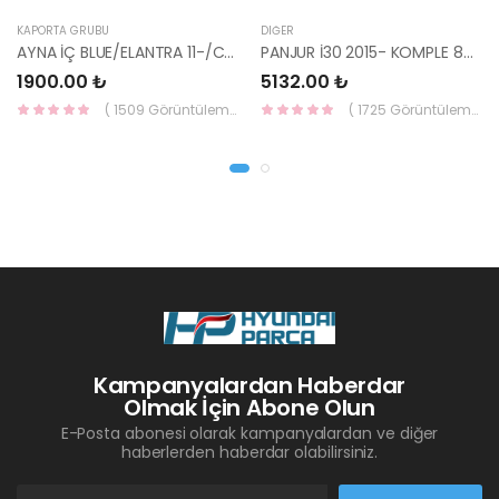
KAPORTA GRUBU
DIĞER
AYNA İÇ BLUE/ELANTRA 11-/CEED 10-/RİO 12-/SPORTAGE 11- 85101-3X100-HMC
PANJUR İ30 2015- KOMPLE 86350-A6800-YS
1900.00 ₺
5132.00 ₺
( 1509 Görüntüleme )
( 1725 Görüntüleme )
Kampanyalardan Haberdar
Olmak İçin Abone Olun
E-Posta abonesi olarak kampanyalardan ve diğer
haberlerden haberdar olabilirsiniz.