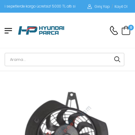
petlerde kargo ücretsiz! 5000 TL altı siparişlerinizde siparişleriniz alıcı ödemeli
Giriş Yap
/
Kayıt Ol
0