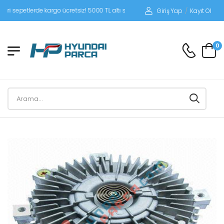
petlerde kargo ücretsiz! 5000 TL altı siparişlerinizde siparişleriniz alıcı ödemeli
Giriş Yap
/
Kayıt Ol
0