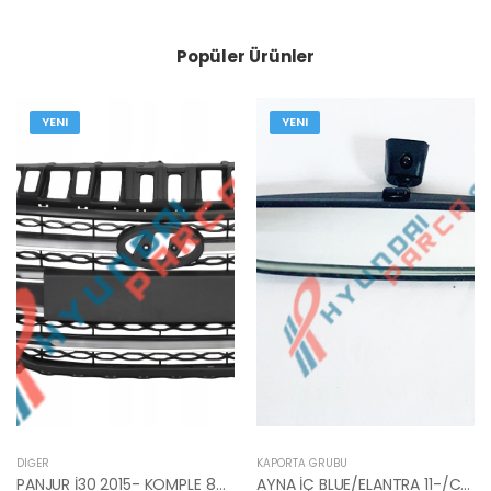
Popüler Ürünler
YENI
YENI
DIĞER
KAPORTA GRUBU
PANJUR İ30 2015- KOMPLE 86350-A6800-YS
AYNA İÇ BLUE/ELANTRA 11-/CEED 10-/RİO 12-/SPORTAGE 11- 85101-3X100-HMC