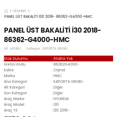
Ürünler
PANEL ÜST BAKALİTİ İ30 2018- 86362-G4000-HMC
PANEL ÜST BAKALİTİ İ30 2018-
86362-G4000-HMC
SK:
HP2861
Kategori:
KAPORTA GRUBU
Stok Durumu
:
Stokta Yok
Üretici Kodu
:
86362G4000-
Kalite
:
Orjinal
Marka
:
HMC
Ana Kategori
:
KAPORTA GRUBU
Alt Kategori
:
Diğer
Son Kategori
:
Diğer
Araç Marka
:
HYUNDAI
Araç Model
:
i30
Araç Yıl
:
İ30 2016-