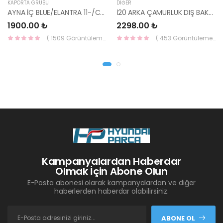
KAPORTA GRUBU
DIĞER
AYNA İÇ BLUE/ELANTRA 11-/CEED 10-/RİO 12-/SPORTAGE 11- 85101-3X100-HMC
İ20 ARKA ÇAMURLUK DIŞ BAKALİTİ SOL 2015- ( PARLAK SİYAH ) 87360-C8000-YS
1900.00 ₺
2298.00 ₺
( 1509 Görüntüleme )
( 453 Görüntüleme )
Kampanyalardan Haberdar
Olmak İçin Abone Olun
E-Posta abonesi olarak kampanyalardan ve diğer
haberlerden haberdar olabilirsiniz.
ABONE OL