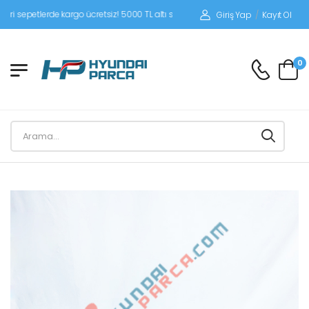
epetlerde kargo ücretsiz! 5000 TL altı siparişlerinizde siparişleriniz alıcı ödemeli
Giriş Yap
/
Kayıt Ol
0