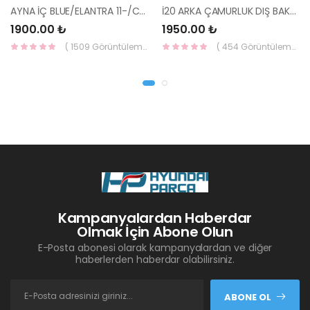
AYNA İÇ BLUE/ELANTRA 11-/CEED 10-/RİO 12-/SPORTAGE 11- 85101-3X100-HMC
İ20 ARKA ÇAMURLUK DIŞ BAKALİTİ SOL 2015- ( PARLAK SİYAH ) 87360-C8000-YS
1900.00 ₺
1950.00 ₺
( 1509 Görüntüleme )
( 454 Görüntüleme )
Kampanyalardan Haberdar
Olmak İçin Abone Olun
E-Posta abonesi olarak kampanyalardan ve diğer
haberlerden haberdar olabilirsiniz.
ABONE OL