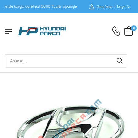
e kargo ücretsiz! 5000 TL altı siparişlerinizde siparişleriniz alıcı ödemeli gönderi
Giriş Yap
/
Kayıt Ol
0