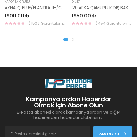
KAPORTA GRUBU
DIĞER
AYNA İÇ BLUE/ELANTRA 11-/CEED 10-/RİO 12-/SPORTAGE 11- 85101-3X100-HMC
İ20 ARKA ÇAMURLUK DIŞ BAKALİTİ SOL 2015- ( PARLAK SİYAH ) 87360-C8000-YS
1900.00 ₺
1950.00 ₺
( 1509 Görüntüleme )
( 454 Görüntüleme )
Kampanyalardan Haberdar
Olmak İçin Abone Olun
E-Posta abonesi olarak kampanyalardan ve diğer
haberlerden haberdar olabilirsiniz.
ABONE OL