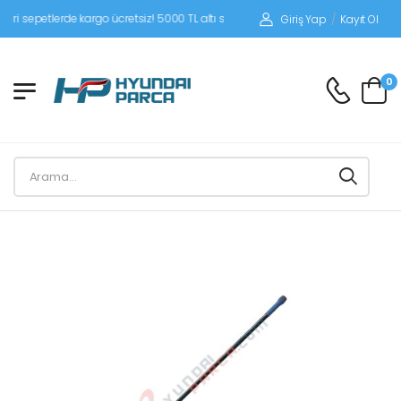
epetlerde kargo ücretsiz! 5000 TL altı siparişlerinizde siparişleriniz alıcı ödemel
Giriş Yap
/
Kayıt Ol
0