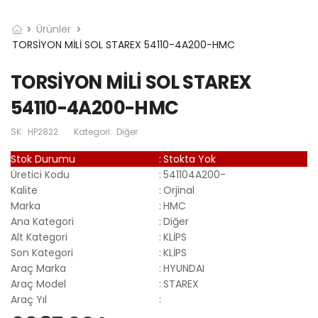
Ürünler
TORSİYON MİLİ SOL STAREX 54110-4A200-HMC
TORSİYON MİLİ SOL STAREX
54110-4A200-HMC
SK:
HP2822
Kategori:
Diğer
Stok Durumu
:
Stokta Yok
Üretici Kodu
:
541104A200-
Kalite
:
Orjinal
Marka
:
HMC
Ana Kategori
:
Diğer
Alt Kategori
:
KLİPS
Son Kategori
:
KLİPS
Araç Marka
:
HYUNDAI
Araç Model
:
STAREX
Araç Yıl
: