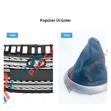
Popüler Ürünler
YENI
YENI