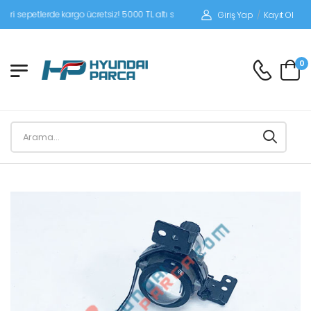
epetlerde kargo ücretsiz! 5000 TL altı siparişlerinizde siparişleriniz alıcı ödemel
Giriş Yap
/
Kayıt Ol
0