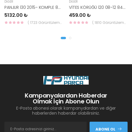
DIĞER
DIĞER
PANJUR İ30 2015- KOMPLE 86350-A6800-YS
VİTES KÖRÜĞÜ İ20 08-12 84640-1J000-YS
5132.00 ₺
459.00 ₺
( 1723 Görüntüleme )
( 1810 Görüntüleme )
Kampanyalardan Haberdar
Olmak İçin Abone Olun
E-Posta abonesi olarak kampanyalardan ve diğer
haberlerden haberdar olabilirsiniz.
ABONE OL