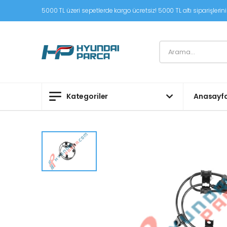
5000 TL üzeri sepetlerde kargo ücretsiz! 5000 TL altı siparişleriniz
Kategoriler
Anasayf