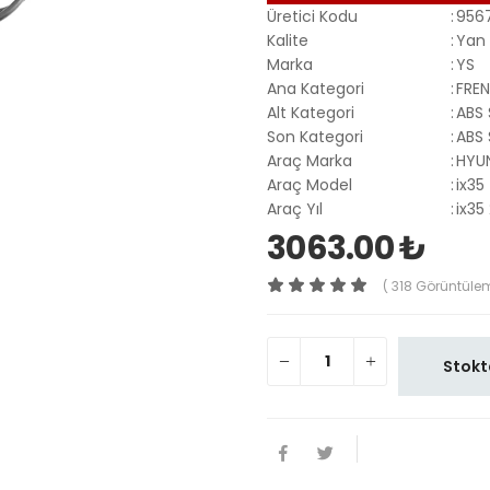
Üretici Kodu
:
956
Kalite
:
Yan 
Marka
:
YS
Ana Kategori
:
FREN
Alt Kategori
:
ABS
Son Kategori
:
ABS
Araç Marka
:
HYU
Araç Model
:
ix35
Araç Yıl
:
ix35
3063.00 ₺
( 318 Görüntüle
Stokt