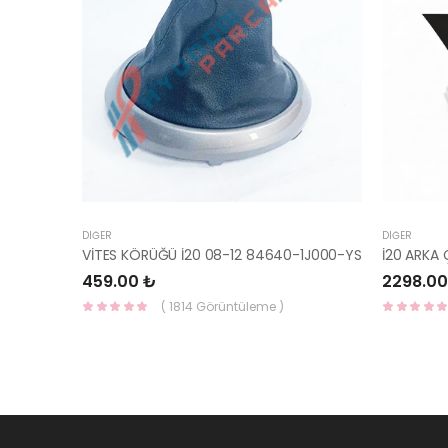
DIĞER
DIĞER
VİTES KÖRÜĞÜ İ20 08-12 84640-1J000-YS
459.00 ₺
2298.00
( 1814 Görüntüleme )