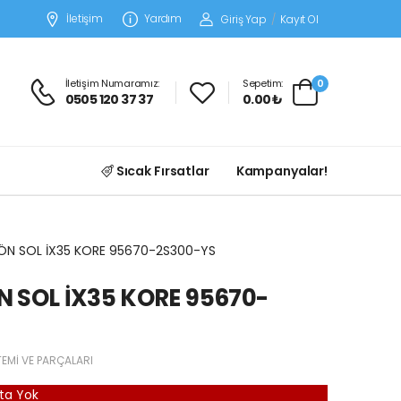
İletişim
Yardım
Giriş Yap
/
Kayıt Ol
İletişim Numaramız:
Sepetim:
0
0505 120 37 37
0.00 ₺
Sıcak Fırsatlar
Kampanyalar!
ÖN SOL İX35 KORE 95670-2S300-YS
 SOL İX35 KORE 95670-
TEMİ VE PARÇALARI
ta Yok