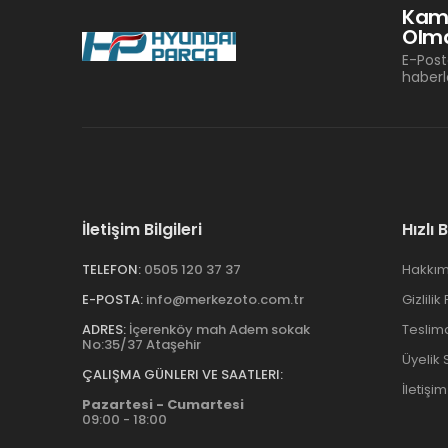
Kam
Olma
E-Post
haberl
İletişim Bilgileri
Hızlı 
TELEFON:
0505 120 37 37
Hakkım
E-POSTA:
info@merkezoto.com.tr
Gizlilik
ADRES:
İçerenköy mah Adem sokak
Teslim
No:35/37 Ataşehir
Üyelik
ÇALIŞMA GÜNLERI VE SAATLERI:
İletişim
Pazartesi - Cumartesi
09:00 - 18:00