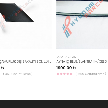
KAPORTA GRUBU
İ20 ARKA ÇAMURLUK DIŞ BAKALİTİ SOL 2015- ( PARLAK SİYAH ) 87360-C8000-YS
 ₺
1900.00 ₺
( 453 Görüntüleme )
( 1509 Görüntüleme )