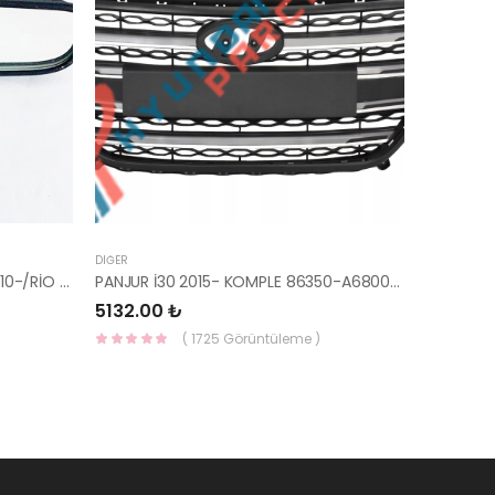
DIĞER
AYNA İÇ BLUE/ELANTRA 11-/CEED 10-/RİO 12-/SPORTAGE 11- 85101-3X100-HMC
PANJUR İ30 2015- KOMPLE 86350-A6800-YS
5132.00 ₺
( 1725 Görüntüleme )