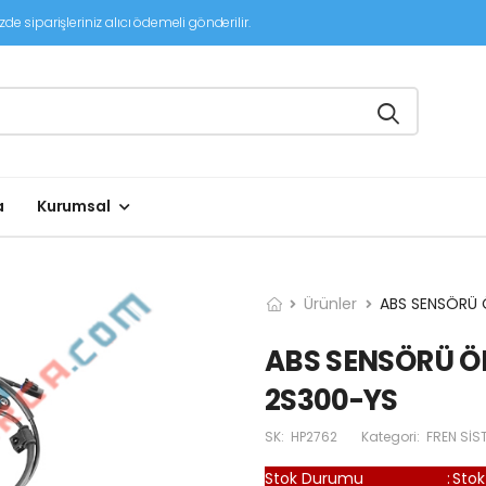
de siparişleriniz alıcı ödemeli gönderilir.
a
Kurumsal
Ürünler
ABS SENSÖRÜ 
ABS SENSÖRÜ ÖN
2S300-YS
SK:
HP2762
Kategori:
FREN SİS
Stok Durumu
:
Stok