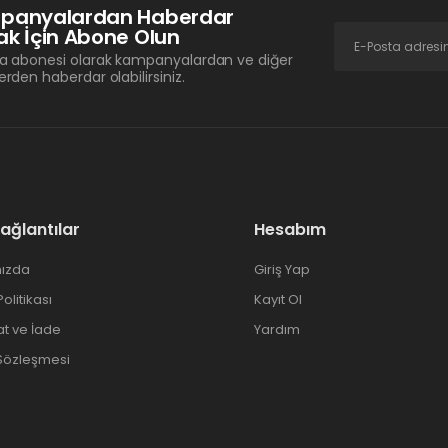
panyalardan Haberdar
k İçin Abone Olun
a abonesi olarak kampanyalardan ve diğer
erden haberdar olabilirsiniz.
Bağlantılar
Hesabım
ızda
Giriş Yap
 Politikası
Kayıt Ol
at ve İade
Yardım
 Sözleşmesi