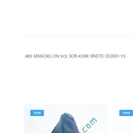
ABS SENSÖRÜ ÖN SOL İX35 KORE 95670-2S300-YS
YENI
YENI